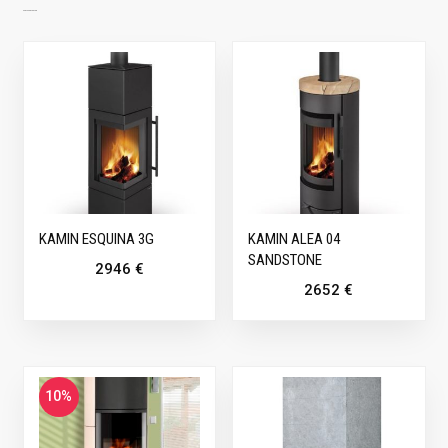
SARNASED TOOTED
KAMIN ESQUINA 3G
KAMIN ALEA 04
SANDSTONE
2946
€
2652
€
10%