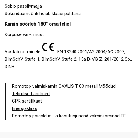
Sobib passiivmajja
Sekundaarneõhk hoiab klaasi puhtana
Kamin pöörleb 180° oma teljel
Korpuse värv: must
Vastab normidele
EN 13240:2001/A2:2004/AC:2007,
BImSchV Stufe 1, BImSchV Stufe 2, 15a B-VG Z. 201/2012 Sb.,
DIN+
Romotop valmiskamin OVALIS T 03 metall Mõõdud
Tehnilised andmed
CPR sertifikaat
Energiaklass
Romotop paigaldus- ja kasutusjuhend valmiskaminad EE