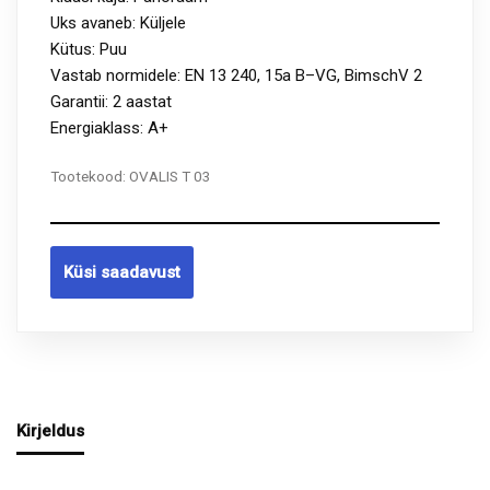
Uks avaneb: Küljele
Kütus: Puu
Vastab normidele: EN 13 240, 15a B–VG, BimschV 2
Garantii: 2 aastat
Energiaklass: A+
Tootekood:
OVALIS T 03
Küsi saadavust
Kirjeldus