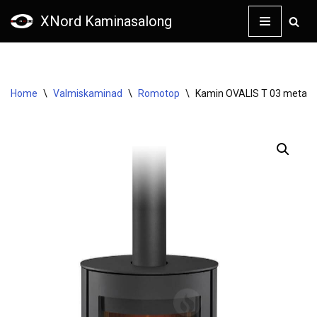
XNord Kaminasalong
Skip
to
content
Home
\
Valmiskaminad
\
Romotop
\
Kamin OVALIS T 03 metall