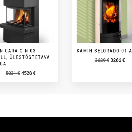
N CARA C N 03
KAMIN BELORADO 01 
LL, ÜLESTÕSTETAVA
3629
€
3266
€
EGA
5031
€
4528
€