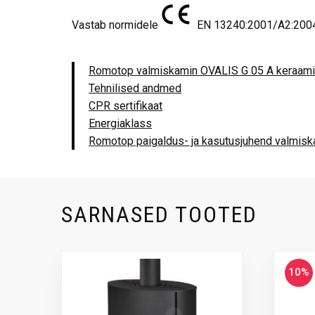
Vastab normidele
EN 13240:2001/A2:2004/
Romotop valmiskamin OVALIS G 05 A keraam
Tehnilised andmed
CPR sertifikaat
Energiaklass
Romotop paigaldus- ja kasutusjuhend valmis
SARNASED TOOTED
10%