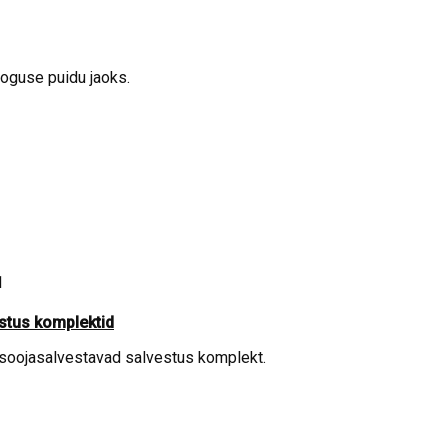
oguse puidu jaoks.
1
stus komplektid
 soojasalvestavad salvestus komplekt.