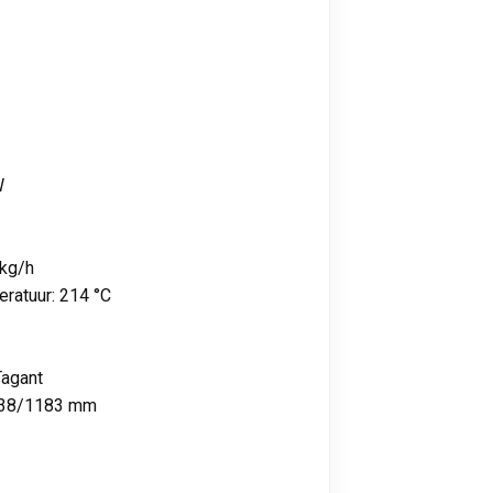
W
 kg/h
ratuur: 214 °C
Tagant
 938/1183 mm