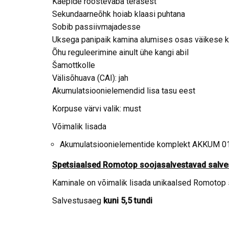
Käepide roostevaba terasest
Sekundaarneõhk hoiab klaasi puhtana
Sobib passiivmajadesse
Uksega panipaik kamina alumises osas väikese k
Õhu reguleerimine ainult ühe kangi abil
Šamottkolle
Välisõhuava (CAI): jah
Akumulatsioonielemendid lisa tasu eest
Korpuse värvi valik: must
Võimalik lisada
Akumulatsioonielementide komplekt AKKUM 0
Spetsiaalsed Romotop soojasalvestavad salve
Kaminale on võimalik lisada unikaalsed Romotop
Salvestusaeg
kuni 5,5 tundi