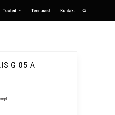
Tooted
Teenused
Kontakt
IS G 05 A
 kmpl