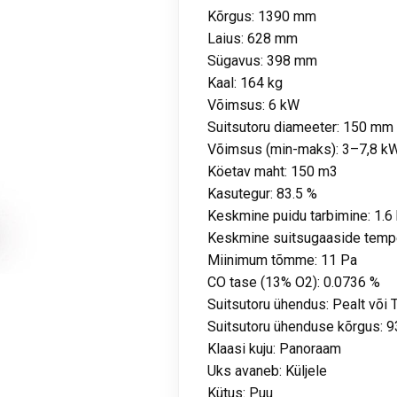
Kõrgus: 1390 mm
Laius: 628 mm
Sügavus: 398 mm
Kaal: 164 kg
Võimsus: 6 kW
Suitsutoru diameeter: 150 mm
Võimsus (min-maks): 3–7,8 k
Köetav maht: 150 m3
Kasutegur: 83.5 %
Keskmine puidu tarbimine: 1.6
Keskmine suitsugaaside tempe
Miinimum tõmme: 11 Pa
CO tase (13% O2): 0.0736 %
Suitsutoru ühendus: Pealt või 
Suitsutoru ühenduse kõrgus:
Klaasi kuju: Panoraam
Uks avaneb: Küljele
Kütus: Puu