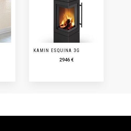
A
KAMIN ESQUINA 3G
2946
€