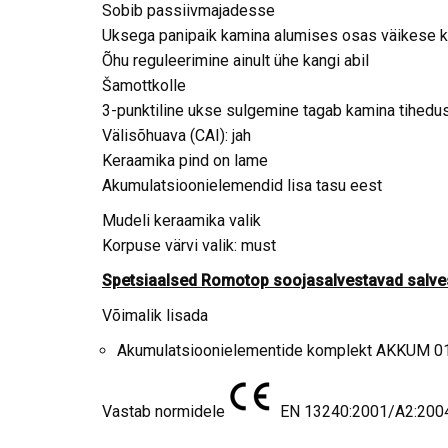
Sobib passiivmajadesse
Uksega panipaik kamina alumises osas väikese k
Õhu reguleerimine ainult ühe kangi abil
Šamottkolle
3-punktiline ukse sulgemine tagab kamina tihedu
Välisõhuava (CAI): jah
Keraamika pind on lame
Akumulatsioonielemendid lisa tasu eest
Mudeli keraamika valik
Korpuse värvi valik: must
Spetsiaalsed Romotop soojasalvestavad salve
Võimalik lisada
Akumulatsioonielementide komplekt AKKUM 0
Vastab normidele
EN 13240:2001/A2:2004/