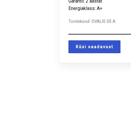
Garantii: 2 aastat
Energiaklass: A+
Tootekood:
OVALIS 05 A
Küsi saadavust