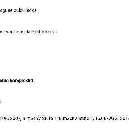
oguse puidu jaoks.
se isegi madala tõmbe korral
stus komplektid
1
AC:2007, BImSchV Stufe 1, BImSchV Stufe 2, 15a B-VG Z. 201