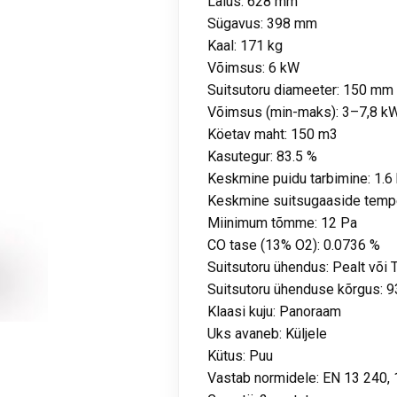
Laius: 628 mm
Sügavus: 398 mm
Kaal: 171 kg
Võimsus: 6 kW
Suitsutoru diameeter: 150 mm
Võimsus (min-maks): 3–7,8 k
Köetav maht: 150 m3
Kasutegur: 83.5 %
Keskmine puidu tarbimine: 1.6
Keskmine suitsugaaside tempe
Miinimum tõmme: 12 Pa
CO tase (13% O2): 0.0736 %
Suitsutoru ühendus: Pealt või 
Suitsutoru ühenduse kõrgus:
Klaasi kuju: Panoraam
Uks avaneb: Küljele
Kütus: Puu
Vastab normidele: EN 13 240, 