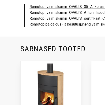
Romotop_valmiskamin_OVALIS_05_A_keraam
Romotop_valmiskamin_OVALIS_A_tehnilise
Romotop_valmiskamin_OVALIS_sertifikaat_
Romotop paigaldus- ja kasutusjuhend valmis
SARNASED TOOTED