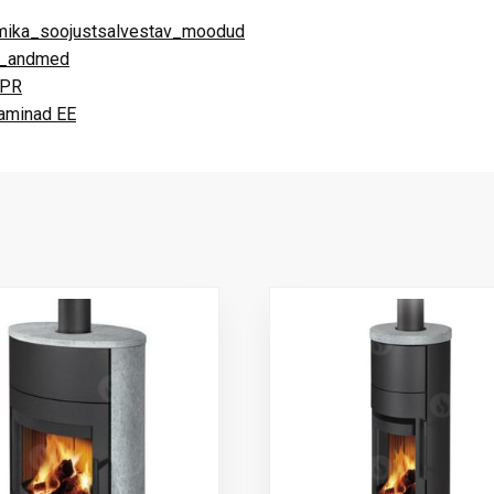
ika_soojustsalvestav_moodud
d_andmed
CPR
kaminad EE