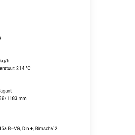
W
 kg/h
ratuur: 214 °C
Tagant
 938/1183 mm
15a B–VG, Din +, BimschV 2