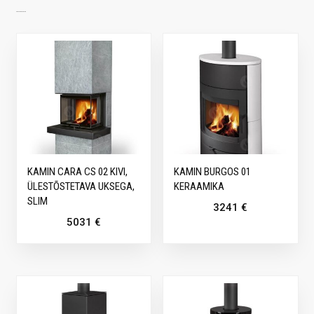
SARNASED TOOTED
KAMIN CARA CS 02 KIVI,
KAMIN BURGOS 01
ÜLESTÕSTETAVA UKSEGA,
KERAAMIKA
SLIM
3241
€
5031
€