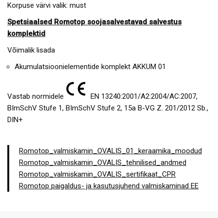
Korpuse värvi valik: must
Spetsiaalsed Romotop soojasalvestavad salvestus
komplektid
Võimalik lisada
Akumulatsioonielementide komplekt AKKUM 01
Vastab normidele
EN 13240:2001/A2:2004/AC:2007,
BImSchV Stufe 1, BImSchV Stufe 2, 15a B-VG Z. 201/2012 Sb.,
DIN+
Romotop_valmiskamin_OVALIS_01_keraamika_moodud
Romotop_valmiskamin_OVALIS_tehnilised_andmed
Romotop_valmiskamin_OVALIS_sertifikaat_CPR
Romotop paigaldus- ja kasutusjuhend valmiskaminad EE