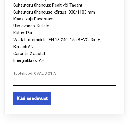
Suitsutoru ühendus: Pealt või Tagant
Suitsutoru ühenduse kõrgus: 938/1183 mm
Klaasi kuju:Panoraam
Uks avaneb: Küljele
Kütus: Puu
Vastab normidele: EN 13 240, 15a B–VG, Din +,
BimschV 2
Garantii: 2 aastat
Energiaklass: A+
Tootekood:
OVALIS 01 A
Küsi saadavust