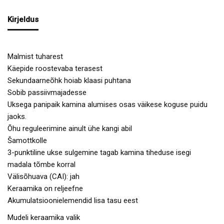
Kirjeldus
Malmist tuharest
Käepide roostevaba terasest
Sekundaarneõhk hoiab klaasi puhtana
Sobib passiivmajadesse
Uksega panipaik kamina alumises osas väikese koguse puidu
jaoks.
Õhu reguleerimine ainult ühe kangi abil
Šamottkolle
3-punktiline ukse sulgemine tagab kamina tiheduse isegi
madala tõmbe korral
Välisõhuava (CAI): jah
Keraamika on reljeefne
Akumulatsioonielemendid lisa tasu eest
Mudeli keraamika valik