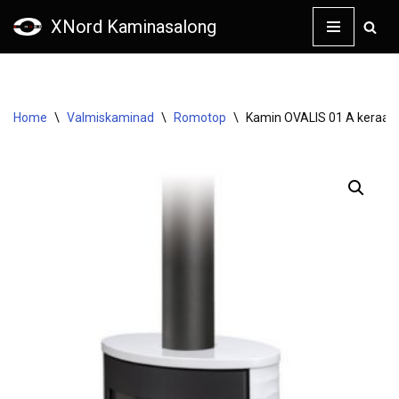
XNord Kaminasalong
Skip
to
content
Home
\
Valmiskaminad
\
Romotop
\
Kamin OVALIS 01 A keraami