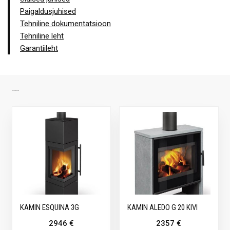
Paigaldusjuhised
Tehniline dokumentatsioon
Tehniline leht
Garantiileht
SARNASED TOOTED
KAMIN ESQUINA 3G
KAMIN ALEDO G 20 KIVI
2946
€
2357
€