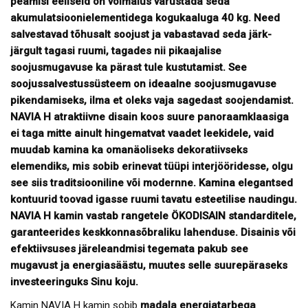
peamisi eeliseid on võimalus varustada seda
akumulatsioonielementidega kogukaaluga
40 kg. Need
salvestavad tõhusalt soojust ja vabastavad seda järk-
järgult tagasi ruumi, tagades nii pikaajalise
soojusmugavuse ka pärast tule kustutamist. See
soojussalvestussüsteem on ideaalne soojusmugavuse
pikendamiseks, ilma et oleks vaja sagedast soojendamist.
NAVIA H atraktiivne disain koos suure panoraamklaasiga
ei taga mitte ainult hingematvat vaadet leekidele, vaid
muudab kamina ka omanäoliseks dekoratiivseks
elemendiks, mis sobib erinevat tüüpi interjööridesse, olgu
see siis traditsiooniline või modernne. Kamina elegantsed
kontuurid toovad igasse ruumi tavatu esteetilise naudingu.
NAVIA H kamin vastab rangetele ÖKODISAIN standarditele,
garanteerides keskkonnasõbraliku lahenduse. Disainis või
efektiivsuses järeleandmisi tegemata pakub see
mugavust ja energiasäästu, muutes selle suurepäraseks
investeeringuks Sinu koju.
Kamin NAVIA H kamin sobib
madala energiatarbega