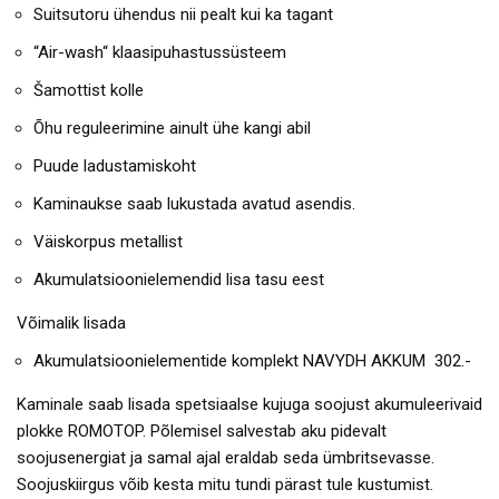
Suitsutoru ühendus nii pealt kui ka tagant
“Air-wash“ klaasipuhastussüsteem
Šamottist kolle
Õhu reguleerimine ainult ühe kangi abil
Puude ladustamiskoht
Kaminaukse saab lukustada avatud asendis.
Väiskorpus metallist
Akumulatsioonielemendid lisa tasu eest
Võimalik lisada
Akumulatsioonielementide komplekt NAVYDH AKKUM 302.-
Kaminale saab lisada spetsiaalse kujuga soojust akumuleerivaid
plokke ROMOTOP. Põlemisel salvestab aku pidevalt
soojusenergiat ja samal ajal eraldab seda ümbritsevasse.
Soojuskiirgus võib kesta mitu tundi pärast tule kustumist.