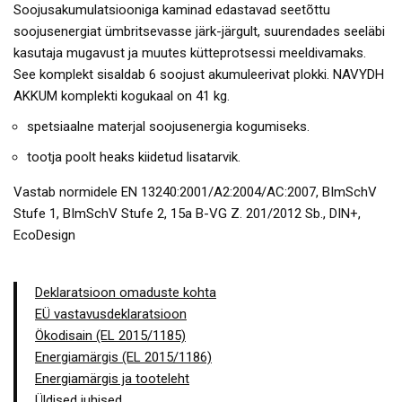
Soojusakumulatsiooniga kaminad edastavad seetõttu
soojusenergiat ümbritsevasse järk-järgult, suurendades seeläbi
kasutaja mugavust ja muutes kütteprotsessi meeldivamaks.
See komplekt sisaldab 6 soojust akumuleerivat plokki. NAVYDH
AKKUM komplekti kogukaal on 41 kg.
spetsiaalne materjal soojusenergia kogumiseks.
tootja poolt heaks kiidetud lisatarvik.
Vastab normidele EN 13240:2001/A2:2004/AC:2007, BImSchV
Stufe 1, BImSchV Stufe 2, 15a B-VG Z. 201/2012 Sb., DIN+,
EcoDesign
Deklaratsioon omaduste kohta
EÜ vastavusdeklaratsioon
Ökodisain (EL 2015/1185)
Energiamärgis (EL 2015/1186)
Energiamärgis ja tooteleht
Üldised juhised