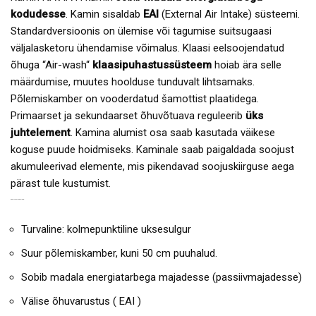
kodudesse
. Kamin sisaldab
EAI
(External Air Intake) süsteemi.
Standardversioonis on ülemise või tagumise suitsugaasi
väljalasketoru ühendamise võimalus. Klaasi eelsoojendatud
õhuga “Air-wash“
klaasipuhastussüsteem
hoiab ära selle
määrdumise, muutes hoolduse tunduvalt lihtsamaks.
Põlemiskamber on vooderdatud šamottist plaatidega.
Primaarset ja sekundaarset õhuvõtuava reguleerib
üks
juhtelement
. Kamina alumist osa saab kasutada väikese
koguse puude hoidmiseks. Kaminale saab paigaldada soojust
akumuleerivad elemente, mis pikendavad soojuskiirguse aega
pärast tule kustumist.
KAMIN NAVIA H EELISED:
Turvaline: kolmepunktiline uksesulgur
Suur põlemiskamber, kuni 50 cm puuhalud.
Sobib madala energiatarbega majadesse (passiivmajadesse)
Välise õhuvarustus ( EAI )