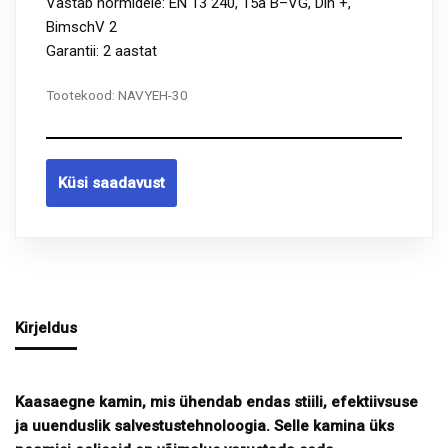
Vastab normidele: EN 13 240, 15a B–VG, Din +,
BimschV 2
Garantii: 2 aastat
Tootekood:
NAVYEH-30
Küsi saadavust
Kirjeldus
Kaasaegne kamin, mis ühendab endas stiili, efektiivsuse
ja uuenduslik salvestustehnoloogia. Selle kamina üks