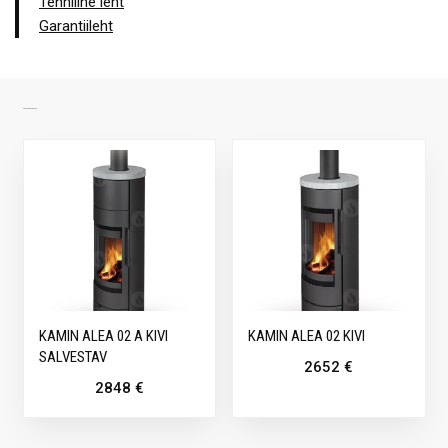
Tehniline leht
Garantiileht
SARNASED TOOTED
KAMIN ALEA 02 A KIVI
KAMIN ALEA 02 KIVI
SALVESTAV
2652
€
2848
€