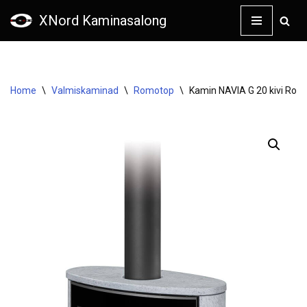
XNord Kaminasalong
Skip
to
content
Home
\
Valmiskaminad
\
Romotop
\
Kamin NAVIA G 20 kivi Rom