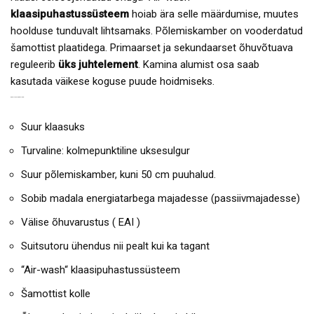
klaasipuhastussüsteem
hoiab ära selle määrdumise, muutes
hoolduse tunduvalt lihtsamaks. Põlemiskamber on vooderdatud
šamottist plaatidega. Primaarset ja sekundaarset õhuvõtuava
reguleerib
üks juhtelement
. Kamina alumist osa saab
kasutada väikese koguse puude hoidmiseks.
KAMIN NAVIA G EELISED:
Suur klaasuks
Turvaline: kolmepunktiline uksesulgur
Suur põlemiskamber, kuni 50 cm puuhalud.
Sobib madala energiatarbega majadesse (passiivmajadesse)
Välise õhuvarustus ( EAI )
Suitsutoru ühendus nii pealt kui ka tagant
“Air-wash“ klaasipuhastussüsteem
Šamottist kolle