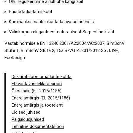
Õhu reguleerimine ainult ühe kangi abil
Puude ladustamiskoht
Kaminaukse saab lukustada avatud asendis.
Väliskorpus elegantsest naturaalsest Serpentine kivist
Vastab normidele EN 13240:2001/A2:2004/AC:2007, BImSchV
Stufe 1, BImSchV Stufe 2, 15a B-VG Z. 201/2012 Sb., DIN+,
EcoDesign
Deklaratsioon omaduste kohta
EÜ vastavusdeklaratsioon
Ökodisain (EL 2015/1185)
Energiamärgis (EL 2015/1186)
Energiamärgis ja tooteleht
Üldised juhised
Paigaldusjuhised
Tehniline dokumentatsioon