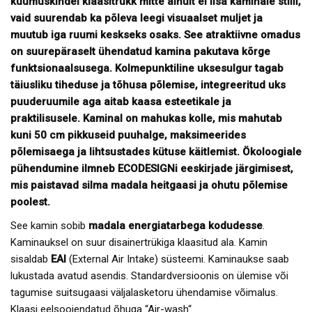
kuumuskindel klaasitrükk mitte ainult ei lisa kaminale stiili,
vaid suurendab ka põleva leegi visuaalset muljet ja
muutub iga ruumi keskseks osaks. See atraktiivne omadus
on suurepäraselt ühendatud kamina pakutava kõrge
funktsionaalsusega. Kolmepunktiline uksesulgur tagab
täiusliku tiheduse ja tõhusa põlemise, integreeritud uks
puuderuumile aga aitab kaasa esteetikale ja
praktilisusele. Kaminal on mahukas kolle, mis mahutab
kuni 50 cm pikkuseid puuhalge, maksimeerides
põlemisaega ja lihtsustades kütuse käitlemist. Ökoloogiale
pühendumine ilmneb ECODESIGNi eeskirjade järgimisest,
mis paistavad silma madala heitgaasi ja ohutu põlemise
poolest.
See kamin sobib
madala energiatarbega kodudesse
.
Kaminauksel on suur disainertrükiga klaasitud ala. Kamin
sisaldab
EAI
(External Air Intake) süsteemi. Kaminaukse saab
lukustada avatud asendis. Standardversioonis on ülemise või
tagumise suitsugaasi väljalasketoru ühendamise võimalus.
Klaasi eelsoojendatud õhuga “Air-wash“