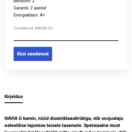
BimschV 2
Garantii: 2 aastat
Energiaklass: A+
Tootekood:
NAVXE-20
Küsi saadavust
Kirjeldus
NAVIA G kamin, nüüd disainiklaasitrükiga, viib soojustaju
esteetilise tajumise teisele tasemele. Spetsiaalne must