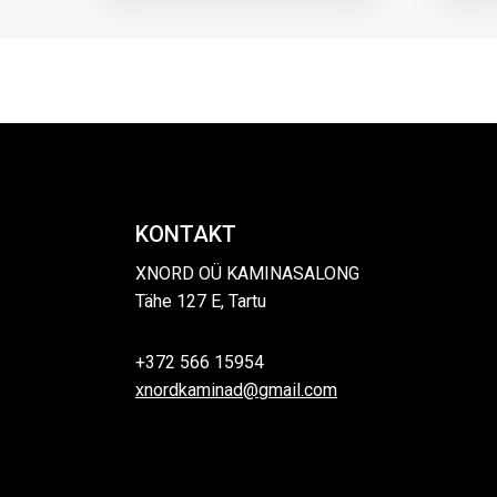
KONTAKT
XNORD OÜ KAMINASALONG
Tähe 127 E, Tartu
+372 566 15954
xnordkaminad@gmail.com