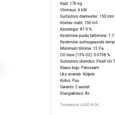
Kaal: 176 kg
Võimsus: 6 kW
Suitsutoru diameeter: 150 mm
Köetav maht: 150 m3
Kasutegur: 81.9 %
Keskmine puidu tarbimine: 1.7
Keskmine suitsugaaside tempe
Miinimum tõmme: 12 Pa
CO tase (13% O2): 0.0738 %
Suitsutoru ühendus: Pealt või 
Klaasi kuju: Panoraam
Uks avaneb: Küljele
Kütus: Puu
Garantii: 2 aastat
Energiaklass: A+
Tootekood:
LUGO N 04