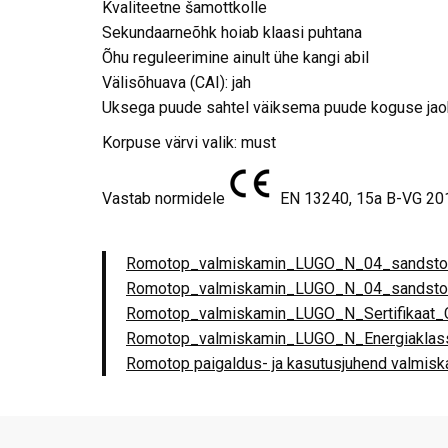
Kvaliteetne šamottkolle
Sekundaarneõhk hoiab klaasi puhtana
Õhu reguleerimine ainult ühe kangi abil
Välisõhuava (CAI): jah
Uksega puude sahtel väiksema puude koguse ja
Korpuse värvi valik: must
Vastab normidele
EN 13240, 15a B-VG 20
Romotop_valmiskamin_LUGO_N_04_sandst
Romotop_valmiskamin_LUGO_N_04_sandsto
Romotop_valmiskamin_LUGO_N_Sertifikaat
Romotop_valmiskamin_LUGO_N_Energiaklas
Romotop paigaldus- ja kasutusjuhend valmis