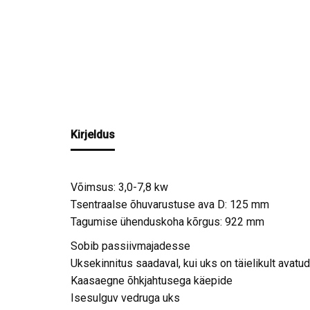
Kirjeldus
Võimsus: 3,0-7,8 kw
Tsentraalse õhuvarustuse ava D: 125 mm
Tagumise ühenduskoha kõrgus: 922 mm
Sobib passiivmajadesse
Uksekinnitus saadaval, kui uks on täielikult avatud
Kaasaegne õhkjahtusega käepide
Isesulguv vedruga uks