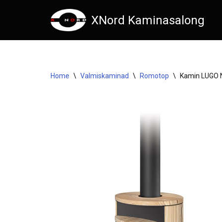
XNord Kaminasalong
Skip
to
content
Home
\
Valmiskaminad
\
Romotop
\
Kamin LUGO 