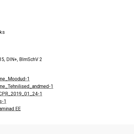
oks
15, DIN+, BImSchV 2
one_Moodud-1
ne_Tehnilised_andmed-1
_CPR_2019_01_24-1
s-1
kaminad EE