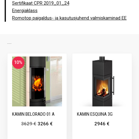
Sertifikaat CPR 2019_01_24
Energiaklass
Romotop paigaldus- ja kasutusjuhend valmiskaminad EE
SARNASED TOOTED
10%
KAMIN BELORADO 01 A
KAMIN ESQUINA 3G
3629
€
3266
€
2946
€