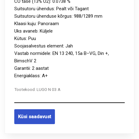
CO tase (13% O2): 0.0738 %
Suitsutoru ühendus: Pealt või Tagant
Suitsutoru ühenduse kõrgus: 988/1289 mm
Klaasi kuju: Panoraam
Uks avaneb: Küljele
Kütus: Puu
Soojasalvestus element: Jah
Vastab normidele: EN 13 240, 15a B–VG, Din +,
BimschV 2
Garantii: 2 aastat
Energiaklass: A+
Tootekood:
LUGO N 03 A
Küsi saadavust