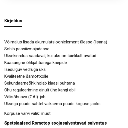
Kirjeldus
Võimalus lisada akumulatsioonielement ülesse (lisana)
Sobib passiivmajadesse
Uksekinnitus saadaval, kui uks on täielikult avatud
Kaasaegne õhkjahtusega käepide
Isesulguv vedruga uks
Kvaliteetne šamottkolle
Sekundaarneõhk hoiab klaasi puhtana
Õhu reguleerimine ainult ühe kangi abil
Välisõhuava (CAI): jah
Uksega puude sahtel väiksema puude koguse jaoks
Korpuse värvi valik: must
Spetsiaalsed Romotop soojasalvestavad salvestus