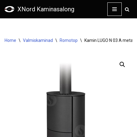
XNord Kaminasalong
Skip
to
content
Home
\
Valmiskaminad
\
Romotop
\
Kamin LUGO N 03 A metall, 