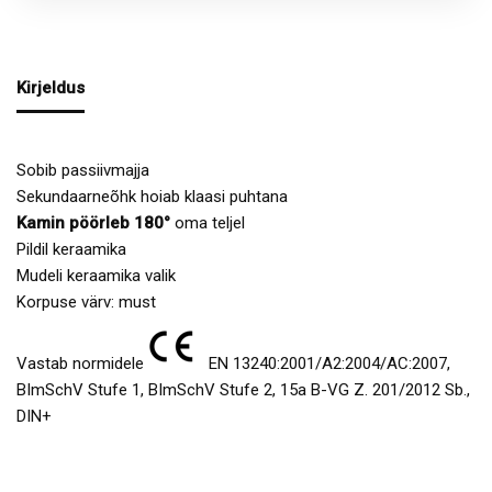
Kirjeldus
Sobib passiivmajja
Sekundaarneõhk hoiab klaasi puhtana
Kamin pöörleb 180°
oma teljel
Pildil keraamika
Mudeli keraamika valik
Korpuse värv: must
Vastab normidele
EN 13240:2001/A2:2004/AC:2007,
BImSchV Stufe 1, BImSchV Stufe 2, 15a B-VG Z. 201/2012 Sb.,
DIN+