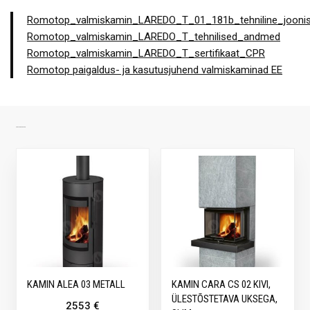
Romotop_valmiskamin_LAREDO_T_01_181b_tehniline_jooni
Romotop_valmiskamin_LAREDO_T_tehnilised_andmed
Romotop_valmiskamin_LAREDO_T_sertifikaat_CPR
Romotop paigaldus- ja kasutusjuhend valmiskaminad EE
SARNASED TOOTED
KAMIN ALEA 03 METALL
KAMIN CARA CS 02 KIVI,
ÜLESTÕSTETAVA UKSEGA,
2553
€