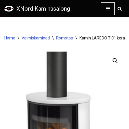
XNord Kaminasalong
Skip
to
content
Home
\
Valmiskaminad
\
Romotop
\
Kamin LAREDO T 01 keraa