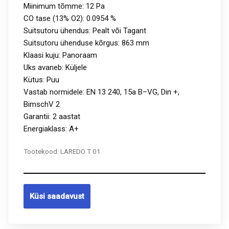
Miinimum tõmme: 12 Pa
CO tase (13% O2): 0.0954 %
Suitsutoru ühendus: Pealt või Tagant
Suitsutoru ühenduse kõrgus: 863 mm
Klaasi kuju: Panoraam
Uks avaneb: Küljele
Kütus: Puu
Vastab normidele: EN 13 240, 15a B–VG, Din +,
BimschV 2
Garantii: 2 aastat
Energiaklass: A+
Tootekood:
LAREDO T 01
Küsi saadavust