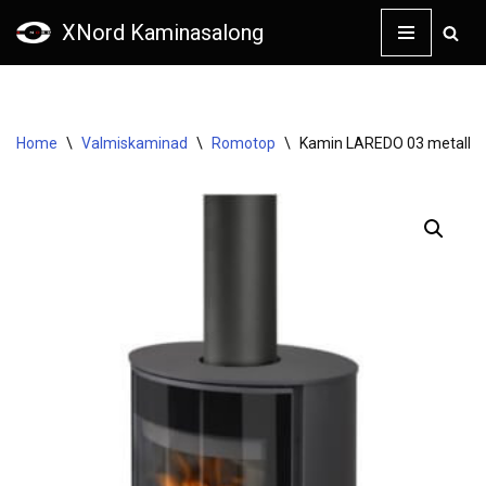
XNord Kaminasalong
Skip
to
content
Home
\
Valmiskaminad
\
Romotop
\
Kamin LAREDO 03 metall