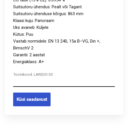
Suitsutoru ühendus: Pealt või Tagant
Suitsutoru ühenduse kõrgus: 863 mm
Klaasi kuju: Panoraam
Uks avaneb: Küljele
Kütus: Puu
Vastab normidele: EN 13 240, 15a B–VG, Din +,
BimschV 2
Garantii: 2 aastat
Energiaklass: A+
Tootekood:
LAREDO 03
Küsi saadavust