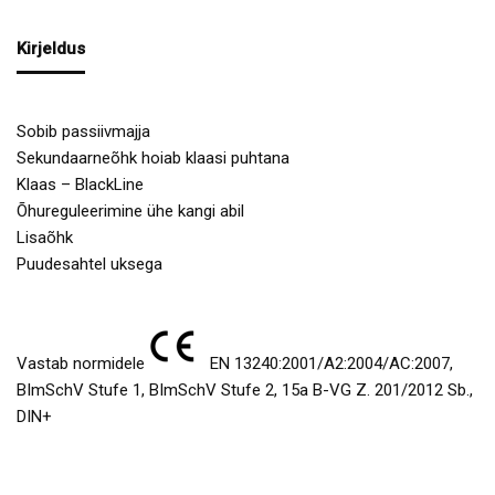
Kirjeldus
Sobib passiivmajja
Sekundaarneõhk hoiab klaasi puhtana
Klaas – BlackLine
Õhureguleerimine ühe kangi abil
Lisaõhk
Puudesahtel uksega
Vastab normidele
EN 13240:2001/A2:2004/AC:2007,
BImSchV Stufe 1, BImSchV Stufe 2, 15a B-VG Z. 201/2012 Sb.,
DIN+