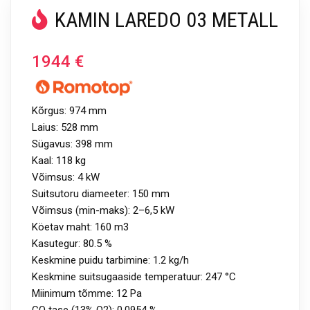
KAMIN LAREDO 03 METALL
1944
€
Kõrgus: 974 mm
Laius: 528 mm
Sügavus: 398 mm
Kaal: 118 kg
Võimsus: 4 kW
Suitsutoru diameeter: 150 mm
Võimsus (min-maks): 2–6,5 kW
Köetav maht: 160 m3
Kasutegur: 80.5 %
Keskmine puidu tarbimine: 1.2 kg/h
Keskmine suitsugaaside temperatuur: 247 °C
Miinimum tõmme: 12 Pa
CO tase (13% O2): 0.0954 %