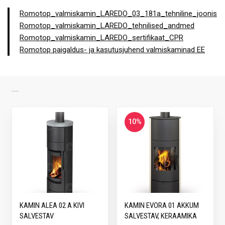
Romotop_valmiskamin_LAREDO_03_181a_tehniline_joonis
Romotop_valmiskamin_LAREDO_tehnilised_andmed
Romotop_valmiskamin_LAREDO_sertifikaat_CPR
Romotop paigaldus- ja kasutusjuhend valmiskaminad EE
SARNASED TOOTED
10%
KAMIN ALEA 02 A KIVI
KAMIN EVORA 01 AKKUM
SALVESTAV
SALVESTAV, KERAAMIKA