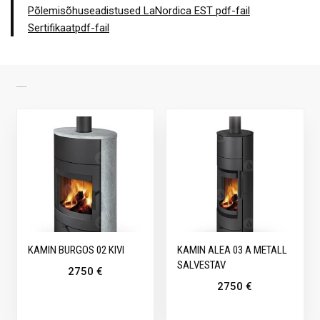
Põlemisõhuseadistused LaNordica EST pdf-fail
Sertifikaatpdf-fail
SARNASED TOOTED
KAMIN BURGOS 02 KIVI
KAMIN ALEA 03 A METALL
SALVESTAV
2750
€
2750
€