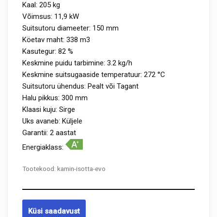
Kaal: 205 kg
Võimsus: 11,9 kW
Suitsutoru diameeter: 150 mm
Köetav maht: 338 m3
Kasutegur: 82 %
Keskmine puidu tarbimine: 3.2 kg/h
Keskmine suitsugaaside temperatuur: 272 °C
Suitsutoru ühendus: Pealt või Tagant
Halu pikkus: 300 mm
Klaasi kuju: Sirge
Uks avaneb: Küljele
Garantii: 2 aastat
Energiaklass:
Tootekood:
kamin-isotta-evo
Küsi saadavust