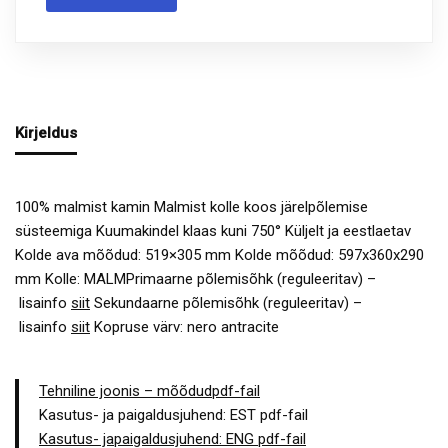
Kirjeldus
100% malmist kamin Malmist kolle koos järelpõlemise
süsteemiga Kuumakindel klaas kuni 750° Küljelt ja eestlaetav
Kolde ava mõõdud: 519×305 mm Kolde mõõdud: 597x360x290
mm Kolle: MALMPrimaarne põlemisõhk (reguleeritav) –
lisainfo
siit
Sekundaarne põlemisõhk (reguleeritav) –
lisainfo
siit
Kopruse värv: nero antracite
Tehniline joonis – mõõdudpdf-fail
Kasutus- ja paigaldusjuhend: EST pdf-fail
Kasutus- japaigaldusjuhend: ENG pdf-fail