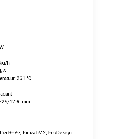
kW
 kg/h
g/s
ratuur: 261 °C
Tagant
 1229/1296 mm
 15a B–VG, BimschV 2, EcoDesign