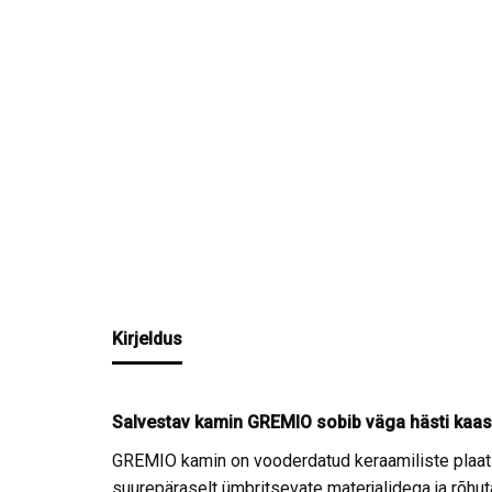
Kirjeldus
Salvestav kamin GREMIO sobib väga hästi kaas
GREMIO kamin on vooderdatud keraamiliste plaatid
suurepäraselt ümbritsevate materjalidega ja rõhu