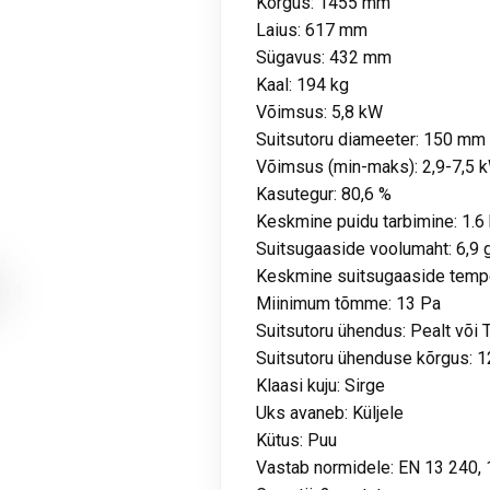
Kõrgus: 1455 mm
Laius: 617 mm
Sügavus: 432 mm
Kaal: 194 kg
Võimsus: 5,8 kW
Suitsutoru diameeter: 150 mm
Võimsus (min-maks): 2,9-7,5 
Kasutegur: 80,6 %
Keskmine puidu tarbimine: 1.6
Suitsugaaside voolumaht: 6,9 
Keskmine suitsugaaside tempe
Miinimum tõmme: 13 Pa
Suitsutoru ühendus: Pealt või 
Suitsutoru ühenduse kõrgus:
Klaasi kuju: Sirge
Uks avaneb: Küljele
Kütus: Puu
Vastab normidele: EN 13 240,