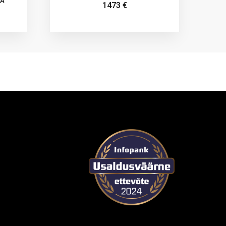
KA
1473
€