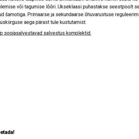
lemise või tagumise lõõri. Ukseklaasi puhastakse seestpoolt se
 šamotiga. Primaarse ja sekundaarse õhuvarustuse reguleerimis
uskiirguse aega pärast tule kustutamist.
 soojasalvestavad salvestus komplektid.
oetada!