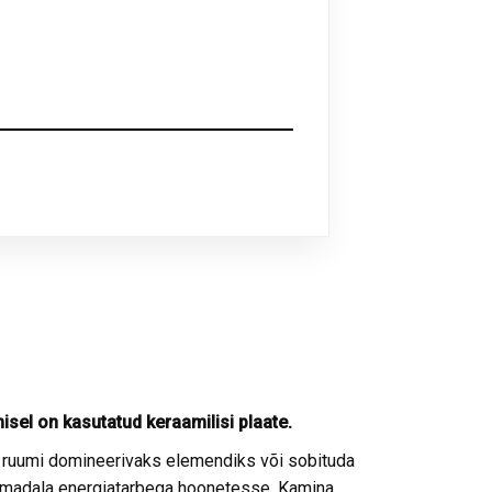
sel on kasutatud keraamilisi plaate.
a ruumi domineerivaks elemendiks või sobituda
ka madala energiatarbega hoonetesse. Kamina