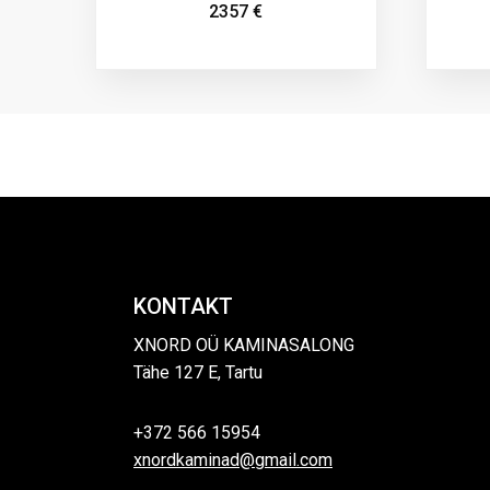
2357
€
KONTAKT
XNORD OÜ KAMINASALONG
Tähe 127 E, Tartu
+372 566 15954
xnordkaminad@gmail.com