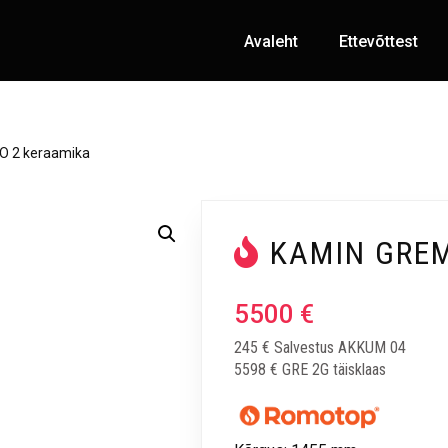
Avaleht
Ettevõttest
O 2 keraamika
KAMIN GREM
5500
€
245 € Salvestus AKKUM 04
5598 € GRE 2G täisklaas