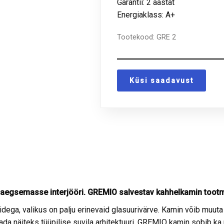
Garantii: 2 aastat
Energiaklass: A+
Tootekood:
GRE 2
Küsi saadavust
aegsemasse interjööri.
GREMIO salvestav kahhelkamin tootmi
ega, valikus on palju erinevaid glasuurivärve. Kamin võib muut
tada näiteks tüüpilise suvila arhitektuuri. GREMIO kamin sobib 