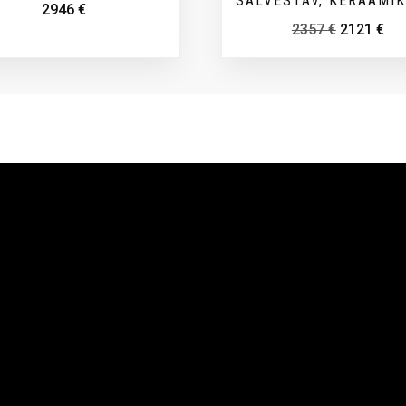
SALVESTAV, KERAAMI
2946
€
2357
€
2121
€