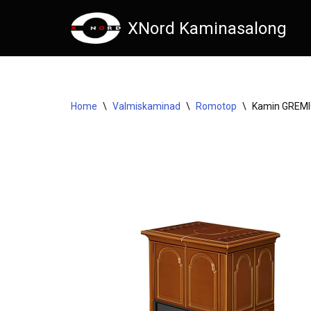
XNord Kaminasalong
Skip
to
content
Home
\
Valmiskaminad
\
Romotop
\
Kamin GREMI