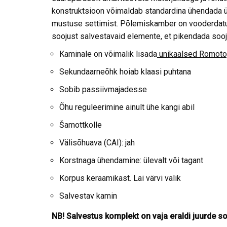
konstruktsioon võimaldab standardina ühendada ü
mustuse settimist. Põlemiskamber on vooderdatud
soojust salvestavaid elemente, et pikendada sooj
Kaminale on võimalik lisada
unikaalsed Romotop
Sekundaarneõhk hoiab klaasi puhtana
Sobib passiivmajadesse
Õhu reguleerimine ainult ühe kangi abil
Šamottkolle
Välisõhuava (CAI): jah
Korstnaga ühendamine: ülevalt või tagant
Korpus keraamikast. Lai värvi valik
Salvestav kamin
NB! Salvestus komplekt on vaja eraldi juurde s