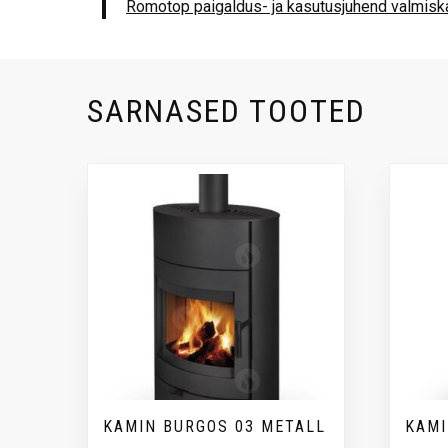
Romotop paigaldus- ja kasutusjuhend valmis
SARNASED TOOTED
KAMIN BURGOS 03 METALL
KAMI