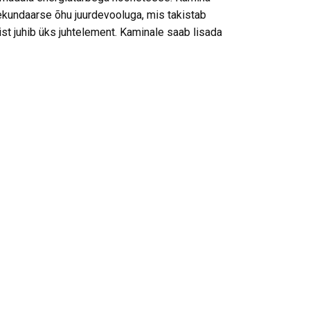
kundaarse õhu juurdevooluga, mis takistab
t juhib üks juhtelement. Kaminale saab lisada