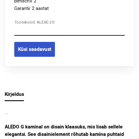
BimschV 2
Garantii: 2 aastat
Tootekood:
ALEXE-20
Küsi saadavust
Kirjeldus
ALEDO G
KAMIN
ALEDO G kaminal on disain klaasuks, mis lisab sellele
elegantsi. See disainielement rõhutab kamina puhtaid