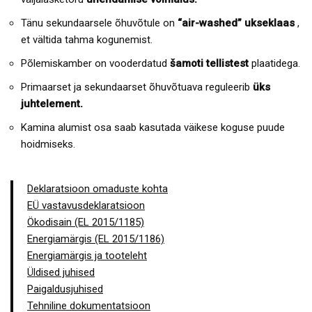
Tänu sekundaarsele õhuvõtule on
“air-washed” ukseklaas
,
et vältida tahma kogunemist.
Põlemiskamber on vooderdatud
šamoti tellistest
plaatidega.
Primaarset ja sekundaarset õhuvõtuava reguleerib
üks
juhtelement.
Kamina alumist osa saab kasutada väikese koguse puude
hoidmiseks.
Deklaratsioon omaduste kohta
EÜ vastavusdeklaratsioon
Ökodisain (EL 2015/1185)
Energiamärgis (EL 2015/1186)
Energiamärgis ja tooteleht
Üldised juhised
Paigaldusjuhised
Tehniline dokumentatsioon