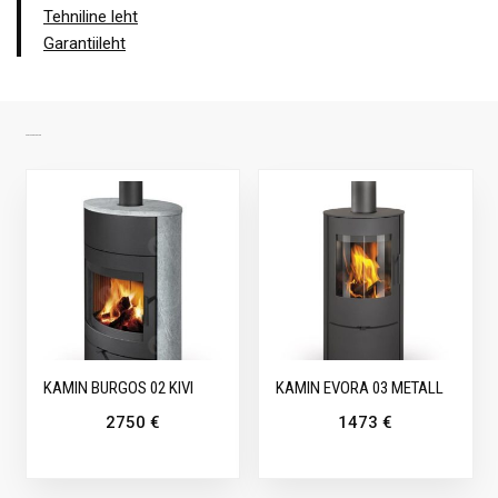
Tehniline leht
Garantiileht
SARNASED TOOTED
KAMIN BURGOS 02 KIVI
KAMIN EVORA 03 METALL
2750
€
1473
€