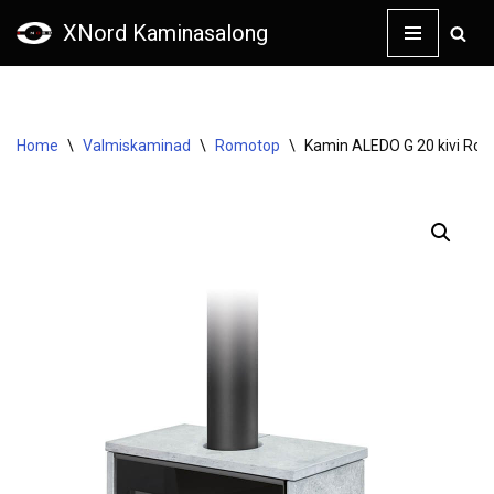
XNord Kaminasalong
Skip
to
content
Home
\
Valmiskaminad
\
Romotop
\
Kamin ALEDO G 20 kivi Ro