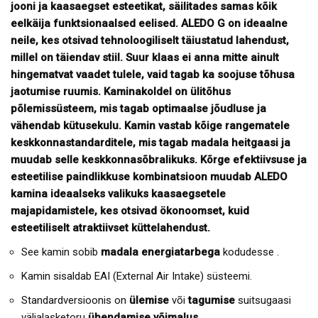
jooni ja kaasaegset esteetikat, säilitades samas kõik
eelkäija funktsionaalsed eelised. ALEDO G on ideaalne
neile, kes otsivad tehnoloogiliselt täiustatud lahendust,
millel on täiendav stiil. Suur klaas ei anna mitte ainult
hingematvat vaadet tulele, vaid tagab ka soojuse tõhusa
jaotumise ruumis. Kaminakoldel on ülitõhus
põlemissüsteem, mis tagab optimaalse jõudluse ja
vähendab kütusekulu. Kamin vastab kõige rangematele
keskkonnastandarditele, mis tagab madala heitgaasi ja
muudab selle keskkonnasõbralikuks. Kõrge efektiivsuse ja
esteetilise paindlikkuse kombinatsioon muudab ALEDO
kamina ideaalseks valikuks kaasaegsetele
majapidamistele, kes otsivad ökonoomset, kuid
esteetiliselt atraktiivset küttelahendust.
See kamin sobib
madala energiatarbega
kodudesse .
Kamin sisaldab EAI (External Air Intake) süsteemi.
Standardversioonis on
ülemise
või
tagumise
suitsugaasi
väljalasketoru
ühendamise võimalus.