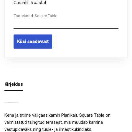
Garantii: 5 aastat
Tootekood:
Square Table
Küsi saadavust
Kirjeldus
GAASIKAMIN
SQUARE TABLE KOOS LAUAGA
OUTDOOR PLANIKALT
Kena ja stiilne väligaasikamin Planikalt. Square Table on
valmistatud tsingitud terasest, mis muudab kamina
vastupidavaks ning tuule- ja ilmastikukindlaks.