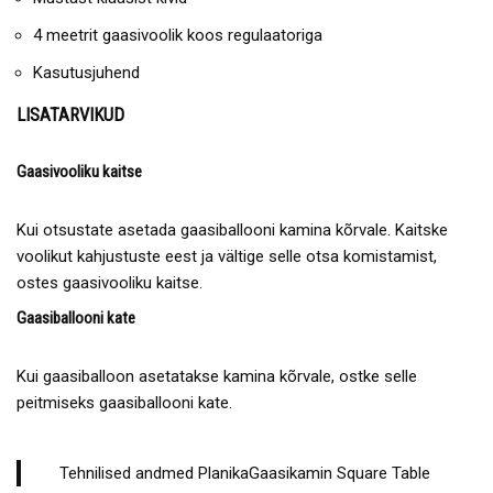
4 meetrit gaasivoolik koos regulaatoriga
Kasutusjuhend
LISATARVIKUD
Gaasivooliku kaitse
Kui otsustate asetada gaasiballooni kamina kõrvale. Kaitske
voolikut kahjustuste eest ja vältige selle otsa komistamist,
ostes gaasivooliku kaitse.
Gaasiballooni kate
Kui gaasiballoon asetatakse kamina kõrvale, ostke selle
peitmiseks gaasiballooni kate.
Tehnilised andmed PlanikaGaasikamin Square Table