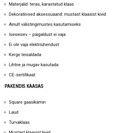
Materjalid: teras, karastatud klaas
Dekoratiivsed aksessuaarid: mustast klaasist kivid
Ainult välistingimustes kasutamiseks
Iseseisev – paigaldust ei vaja
Ei ole vaja elektriühendust
Kerge teisaldada
Lihtne ja mugav kasutada
CE-sertifikaat
PAKENDIS KAASAS
Square gaasikamin
Laud
Turvaklaas
Mustast klaasist kivid