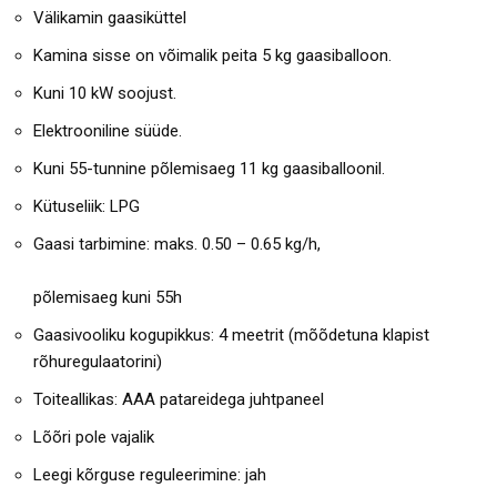
Välikamin gaasiküttel
Kamina sisse on võimalik peita 5 kg gaasiballoon.
Kuni 10 kW soojust.
Elektrooniline süüde.
Kuni 55-tunnine põlemisaeg 11 kg gaasiballoonil.
Kütuseliik: LPG
Gaasi tarbimine: maks. 0.50 – 0.65 kg/h,
põlemisaeg kuni 55h
Gaasivooliku kogupikkus: 4 meetrit (mõõdetuna klapist
rõhuregulaatorini)
Toiteallikas: AAA patareidega juhtpaneel
Lõõri pole vajalik
Leegi kõrguse reguleerimine: jah