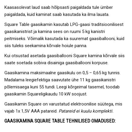
Kaasasolevat laud saab hõlpsasti paigaldada tule ümber
paigaldada, kuid kaminat saab kasutada ka ilma lauata.
Square Table gaasikamin kasutab LPG-gaasi traditsioonilisest
gaasikanistrist ja kamina sees on ruumi 5 kg kanistri
peitmiseks. Võimalik kasutada ka suuremat gaasiballooni, kuid
siis tuleks seekamina kõrvale hoiule panna.
Kui otsustad asetada gaasiballooni Square kamina kõrvale siis
saate soetada sobiva disainiga gaasiballooni korpuse.
Gaasikamina maksimaalne gaasikulu on 0,5 – 0,65 kg tunnis.
Madalama leegiefektiga saavutate ühe 11 kg gaasikanistri
põlemisaega kuni 55 tundi. Leegi kõrgeimal tasemel, toodab
gaasikamin Squareligikaudu 10 kW soojust.
Gaasikamin Square on varustatud elektroonilise süütega, mis
vajab 1x 1,5V AAA patareid.
Patareid ei kuulu komplekti.
GAASIKAMINA SQUARE TABLE
TEHNILISED OMADUSED: