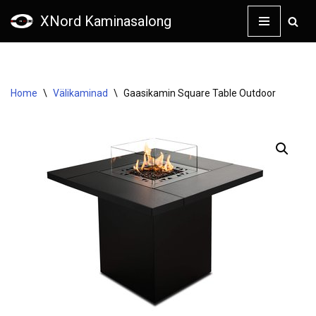
XNord Kaminasalong
Skip
to
content
Home
\
Välikaminad
\
Gaasikamin Square Table Outdoor