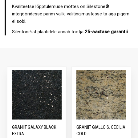
Kvaliteetse lõpptulemuse mõttes on Silestone
®
interjööridesse parim valik, välitingimustesse ta aga pigem
ei sobi.
Silestone’ist plaatidele annab tootja
25-aastase garantii
.
SARNASED TOOTED
GRANIIT GALAXY BLACK
GRANIIT GIALLO S. CECILIA
EXTRA
GOLD