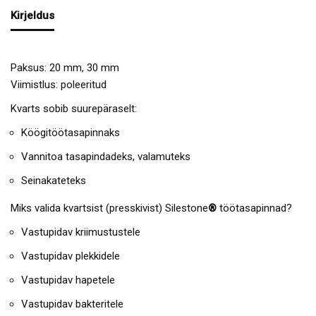
Kirjeldus
Paksus: 20 mm, 30 mm
Viimistlus: poleeritud
Kvarts sobib suurepäraselt:
Köögitöötasapinnaks
Vannitoa tasapindadeks, valamuteks
Seinakateteks
Miks valida kvartsist (presskivist) Silestone
®
töötasapinnad?
Vastupidav kriimustustele
Vastupidav plekkidele
Vastupidav hapetele
Vastupidav bakteritele