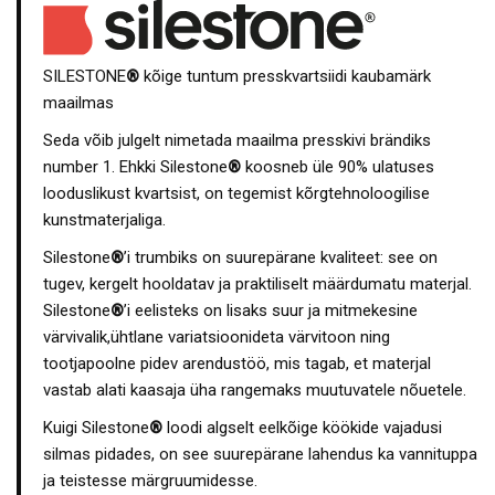
SILESTONE
®
kõige tuntum presskvartsiidi kaubamärk
maailmas
Seda võib julgelt nimetada maailma presskivi brändiks
number 1. Ehkki Silestone
®
koosneb üle 90% ulatuses
looduslikust kvartsist, on tegemist kõrgtehnoloogilise
kunstmaterjaliga.
Silestone
®
’i trumbiks on suurepärane kvaliteet: see on
tugev, kergelt hooldatav ja praktiliselt määrdumatu materjal.
Silestone
®
’i eelisteks on lisaks suur ja mitmekesine
värvivalik,ühtlane variatsioonideta värvitoon ning
tootjapoolne pidev arendustöö, mis tagab, et materjal
vastab alati kaasaja üha rangemaks muutuvatele nõuetele.
Kuigi Silestone
®
loodi algselt eelkõige köökide vajadusi
silmas pidades, on see suurepärane lahendus ka vannituppa
ja teistesse märgruumidesse.