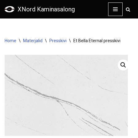
XNord Kaminasalong
Skip
to
content
Home
\
Materjalid
\
Presskivi
\
Et Bella Eternal presskivi