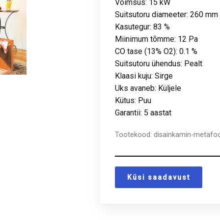
Võimsus: 15 kW
Suitsutoru diameeter: 260 mm
Kasutegur: 83 %
Miinimum tõmme: 12 Pa
CO tase (13% O2): 0.1 %
Suitsutoru ühendus: Pealt
Klaasi kuju: Sirge
Uks avaneb: Küljele
Kütus: Puu
Garantii: 5 aastat
Tootekood:
disainkamin-metafo
Küsi saadavust