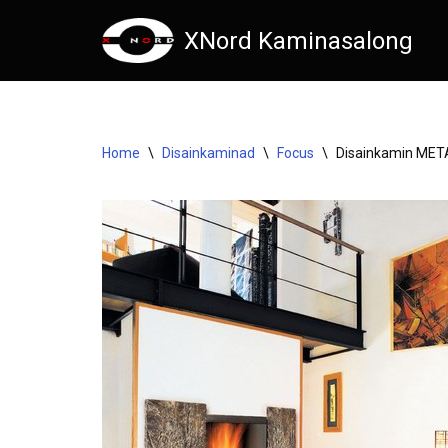
XNord Kaminasalong
Skip
to
content
Home
\
Disainkaminad
\
Focus
\
Disainkamin MET