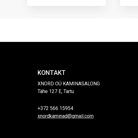
KONTAKT
XNORD OÜ KAMINASALONG
Tähe 127 E, Tartu
+372 566 15954
xnordkaminad@gmail.com