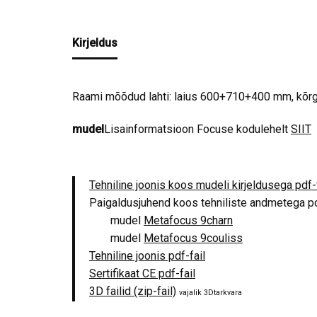
Kirjeldus
Raami mõõdud lahti: laius 600+710+400 mm, kõrg
mudel
Lisainformatsioon Focuse kodulehelt
SIIT
Tehniline joonis koos mudeli kirjeldusega pdf-
Paigaldusjuhend koos tehniliste andmetega pd
mudel
Metafocus 9charn
mudel
Metafocus 9couliss
Tehniline joonis pdf-fail
Sertifikaat CE pdf-fail
3D failid (zip-fail)
vajalik 3Dtarkvara