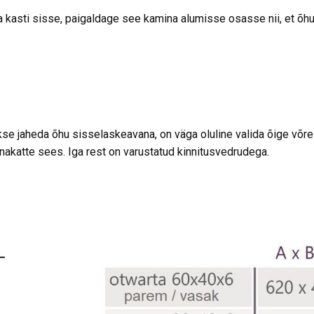
kasti sisse, paigaldage see kamina alumisse osasse nii, et õh
 jaheda õhu sisselaskeavana, on väga oluline valida õige võre v
nakatte sees. Iga rest on varustatud kinnitusvedrudega.