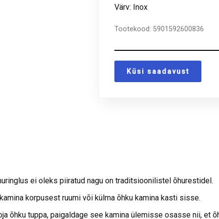
Värv: Inox
Tootekood:
5901592600836
Küsi saadavust
uringlus ei oleks piiratud nagu on traditsioonilistel õhurestidel.
kamina korpusest ruumi või külma õhku kamina kasti sisse.
ja õhku tuppa, paigaldage see kamina ülemisse osasse nii, et õh