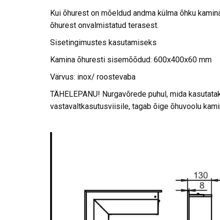
Kui õhurest on mõeldud andma külma õhku kamina 
õhurest onvalmistatud terasest.
Sisetingimustes kasutamiseks
Kamina õhuresti sisemõõdud: 600x400x60 mm
Värvus: inox/ roostevaba
TÄHELEPANU! Nurgavõrede puhul, mida kasutatakse
vastavaltkasutusviisile, tagab õige õhuvoolu kami