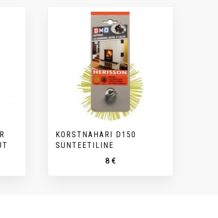
R
KORSTNAHARI D150
UT
SÜNTEETILINE
8
€