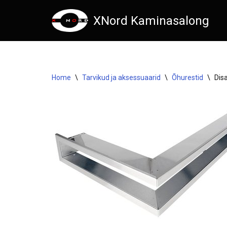
XNord Kaminasalong
Skip
to
content
Home
\
Tarvikud ja aksessuaarid
\
Õhurestid
\
Dis