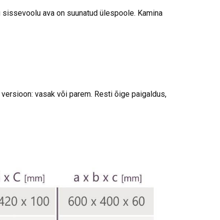
u sissevoolu ava on suunatud ülespoole. Kamina
ersioon: vasak või parem. Resti õige paigaldus,