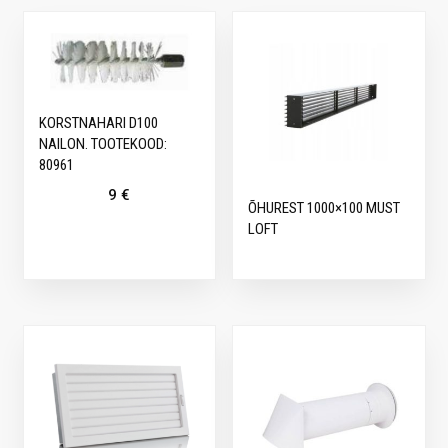
KORSTNAHARI D100
NAILON. TOOTEKOOD:
80961
9
€
ÕHUREST 1000×100 MUST
LOFT