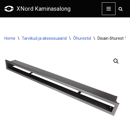
XNord Kaminasalong
Skip
to
content
Home
\
Tarvikud ja aksessuaarid
\
Õhurestid
\
Disain õhurest 10