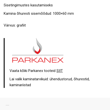
Sisetingimustes kasutamiseks
Kamina õhuresti sisemõõdud: 1000×60 mm
Värvus: grafiit
Vaata kõiki Parkanex tooteid
SIIT
Lai valik kaminatarvikuid: ühendustorud, õhurestid,
kaminariistad
SARNASED TOOTED