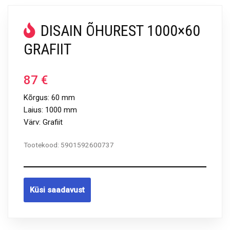
DISAIN ÕHUREST 1000×60
GRAFIIT
87
€
Kõrgus: 60 mm
Laius: 1000 mm
Värv: Grafiit
Tootekood:
5901592600737
Küsi saadavust