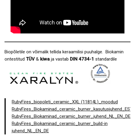
Biopõletile on võimalik tellida keraamilisi puuhalge. Biokamin
ontestitud
TÜV
&
kiwa
ja vastab
DIN 4734-1
standardile
RubyFires_biopoleti_ceramic_XXL (11814L)_moodud
RubyFires_Biokaminad_ceramic_burner_kasutusjuhend_EST
RubyFires_Biokaminad_ceramic_burner_juhend_NL_EN_DE
RubyFires_Biokaminad_ceramic_burner_build-in
juhend_NL_EN_DE