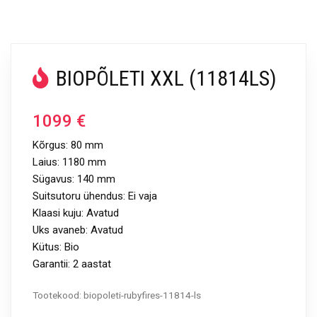
BIOPÕLETI XXL (11814LS)
1099
€
Kõrgus: 80 mm
Laius: 1180 mm
Sügavus: 140 mm
Suitsutoru ühendus: Ei vaja
Klaasi kuju: Avatud
Uks avaneb: Avatud
Kütus: Bio
Garantii: 2 aastat
Tootekood:
biopoleti-rubyfires-11814-ls