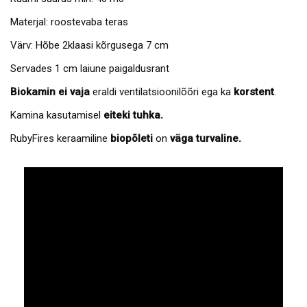
Materjal: roostevaba teras
Värv: Hõbe 2klaasi kõrgusega 7 cm
Servades 1 cm laiune paigaldusrant
Biokamin
ei vaja
eraldi ventilatsioonilõõri ega ka
korstent
.
Kamina kasutamisel
eiteki tuhka.
RubyFires keraamiline
biopõleti
on
väga turvaline.