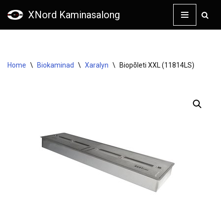
XNord Kaminasalong
Skip
to
content
Home
\
Biokaminad
\
Xaralyn
\
Biopõleti XXL (11814LS)