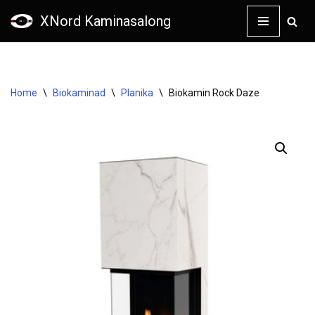
XNord Kaminasalong
Skip
to
content
Home
\
Biokaminad
\
Planika
\
Biokamin Rock Daze