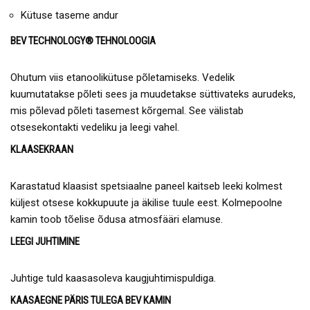
Kütuse taseme andur
BEV TECHNOLOGY® TEHNOLOOGIA
Ohutum viis etanoolikütuse põletamiseks. Vedelik
kuumutatakse põleti sees ja muudetakse süttivateks aurudeks,
mis põlevad põleti tasemest kõrgemal. See välistab
otsesekontakti vedeliku ja leegi vahel.
KLAASEKRAAN
Karastatud klaasist spetsiaalne paneel kaitseb leeki kolmest
küljest otsese kokkupuute ja äkilise tuule eest. Kolmepoolne
kamin toob tõelise õdusa atmosfääri elamuse.
LEEGI JUHTIMINE
Juhtige tuld kaasasoleva kaugjuhtimispuldiga.
KAASAEGNE PÄRIS TULEGA BEV KAMIN