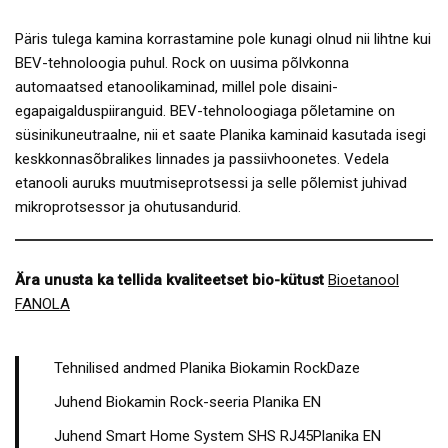
Päris tulega kamina korrastamine pole kunagi olnud nii lihtne kui
BEV-tehnoloogia puhul. Rock on uusima põlvkonna
automaatsed etanoolikaminad, millel pole disaini-
egapaigalduspiiranguid. BEV-tehnoloogiaga põletamine on
süsinikuneutraalne, nii et saate Planika kaminaid kasutada isegi
keskkonnasõbralikes linnades ja passiivhoonetes. Vedela
etanooli auruks muutmiseprotsessi ja selle põlemist juhivad
mikroprotsessor ja ohutusandurid.
Ära unusta ka tellida kvaliteetset bio-kütust
Bioetanool
FANOLA
Tehnilised andmed Planika Biokamin RockDaze
Juhend Biokamin Rock-seeria Planika EN
Juhend Smart Home System SHS RJ45Planika EN