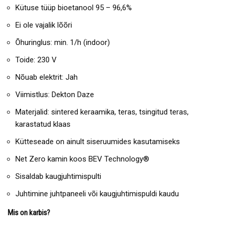
Kütuse tüüp bioetanool 95 – 96,6%
Ei ole vajalik lõõri
Õhuringlus: min. 1/h (indoor)
Toide: 230 V
Nõuab elektrit: Jah
Viimistlus: Dekton Daze
Materjalid: sintered keraamika, teras, tsingitud teras,
karastatud klaas
Kütteseade on ainult siseruumides kasutamiseks
Net Zero kamin koos BEV Technology®
Sisaldab kaugjuhtimispulti
Juhtimine juhtpaneeli või kaugjuhtimispuldi kaudu
Mis on karbis?