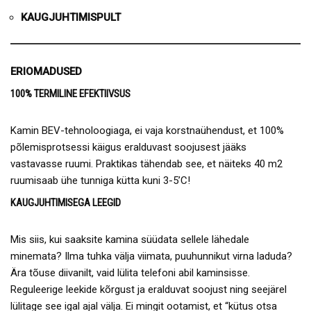
KAUGJUHTIMISPULT
ERIOMADUSED
100% TERMILINE EFEKTIIVSUS
Kamin BEV-tehnoloogiaga, ei vaja korstnaühendust, et 100%
põlemisprotsessi käigus eralduvast soojusest jääks
vastavasse ruumi. Praktikas tähendab see, et näiteks 40 m2
ruumisaab ühe tunniga kütta kuni 3-5’C!
KAUGJUHTIMISEGA LEEGID
Mis siis, kui saaksite kamina süüdata sellele lähedale
minemata? Ilma tuhka välja viimata, puuhunnikut virna laduda?
Ära tõuse diivanilt, vaid lülita telefoni abil kaminsisse.
Reguleerige leekide kõrgust ja eralduvat soojust ning seejärel
lülitage see igal ajal välja. Ei mingit ootamist, et “kütus otsa