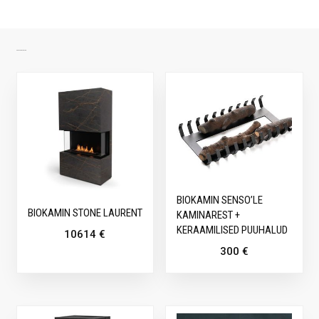
SARNASED TOOTED
BIOKAMIN SENSO’LE
BIOKAMIN STONE LAURENT
KAMINAREST +
KERAAMILISED PUUHALUD
10614
€
300
€