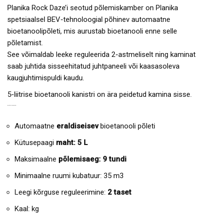
Planika Rock Daze’i seotud põlemiskamber on Planika
spetsiaalsel BEV-tehnoloogial põhinev automaatne
bioetanoolipõleti, mis aurustab bioetanooli enne selle
põletamist.
See võimaldab leeke reguleerida 2-astmeliselt ning kaminat
saab juhtida sisseehitatud juhtpaneeli või kaasasoleva
kaugjuhtimispuldi kaudu.
5-liitrise bioetanooli kanistri on ära peidetud kamina sisse.
BIOPÕLETI OMADUSED:
Automaatne
eraldiseisev
bioetanooli põleti
Kütusepaagi
maht: 5 L
Maksimaalne
põlemisaeg: 9 tundi
Minimaalne ruumi kubatuur: 35 m3
Leegi kõrguse reguleerimine:
2 taset
Kaal: kg