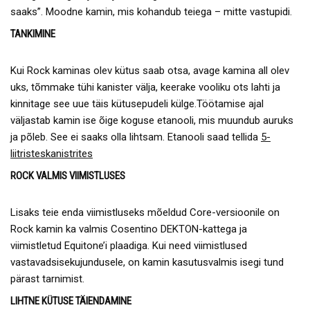
saaks”. Moodne kamin, mis kohandub teiega – mitte vastupidi.
TANKIMINE
Kui Rock kaminas olev kütus saab otsa, avage kamina all olev
uks, tõmmake tühi kanister välja, keerake vooliku ots lahti ja
kinnitage see uue täis kütusepudeli külge.Töötamise ajal
väljastab kamin ise õige koguse etanooli, mis muundub auruks
ja põleb. See ei saaks olla lihtsam. Etanooli saad tellida
5-
liitristeskanistrites
ROCK VALMIS VIIMISTLUSES
Lisaks teie enda viimistluseks mõeldud Core-versioonile on
Rock kamin ka valmis Cosentino DEKTON-kattega ja
viimistletud Equitone’i plaadiga. Kui need viimistlused
vastavadsisekujundusele, on kamin kasutusvalmis isegi tund
pärast tarnimist.
LIHTNE KÜTUSE TÄIENDAMINE