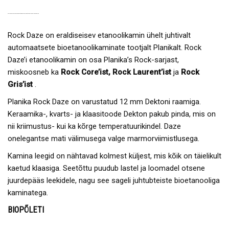
PLANIKA
ROCK DAZE
AUTOMAATNE ERALDISEISEV ETANOOLIKAMIN 3-KLAASIGA
Rock Daze on eraldiseisev etanoolikamin ühelt juhtivalt
automaatsete bioetanoolikaminate tootjalt Planikalt. Rock
Daze’i etanoolikamin on osa Planika’s Rock-sarjast,
miskoosneb ka
Rock Core’ist, Rock Laurent’ist
ja
Rock
Gris’ist
.
Planika Rock Daze on varustatud 12 mm Dektoni raamiga.
Keraamika-, kvarts- ja klaasitoode Dekton pakub pinda, mis on
nii kriimustus- kui ka kõrge temperatuurikindel. Daze
onelegantse mati välimusega valge marmorviimistlusega.
Kamina leegid on nähtavad kolmest küljest, mis kõik on täielikult
kaetud klaasiga. Seetõttu puudub lastel ja loomadel otsene
juurdepääs leekidele, nagu see sageli juhtubteiste bioetanooliga
kaminatega.
BIOPÕLETI