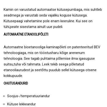
Kamin on varustatud automaatse kütusepumbaga, mis suhtleb
seadmega ja varustab seda vajaliku koguse kütusega.
Kütusepaagi vahetamine pole enam keeruline. Kui see on
tühi,peate sisestama ainult uue pudeli.
AUTOMAATNE ETANOOLIPÕLETI
Automaatne bioetanooliga kaminapõleti on patenteeritud BEV
tehnoloogiaga, mis on tööstusharu kõige arenenum
tehnoloogia. See tagab puhtaima põlemise ilma igasuguse
suitsu,tuha või tahmata. Leek tekib seega põletatud
etanooliaurudest ja seetõttu puudub sellel kütusega otsene
kokkupuude.
OHUTUSANDURID
Soojus-/temperatuuriandur
Kütuse lekkeandur