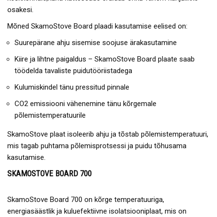
osakesi.
Mõned SkamoStove Board plaadi kasutamise eelised on:
Suurepärane ahju sisemise soojuse ärakasutamine
Kiire ja lihtne paigaldus – SkamoStove Board plaate saab
töödelda tavaliste puidutööriistadega
Kulumiskindel tänu pressitud pinnale
CO2 emissiooni vähenemine tänu kõrgemale
põlemistemperatuurile
SkamoStove plaat isoleerib ahju ja tõstab põlemistemperatuuri,
mis tagab puhtama põlemisprotsessi ja puidu tõhusama
kasutamise.
SKAMOSTOVE BOARD 700
SkamoStove Board 700 on kõrge temperatuuriga,
energiasäästlik ja kuluefektiivne isolatsiooniplaat, mis on