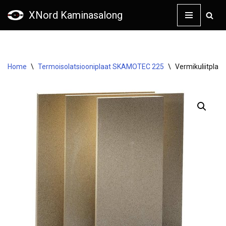
XNord Kaminasalong
Skip
to
content
Home
\
Termoisolatsiooniplaat SKAMOTEC 225
\
Vermikuliitpla