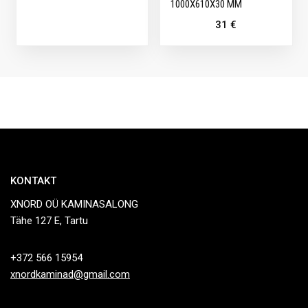
1000X610X30 MM
31
€
KONTAKT
XNORD OÜ KAMINASALONG
Tähe 127 E, Tartu
+372 566 15954
xnordkaminad@gmail.com