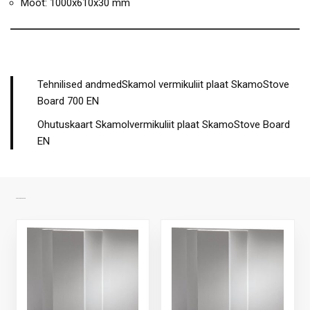
Mõõt: 1000x610x30 mm
Tehnilised andmedSkamol vermikuliit plaat SkamoStove
Board 700 EN
Ohutuskaart Skamolvermikuliit plaat SkamoStove Board
EN
SARNASED TOOTED