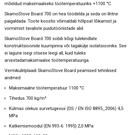
mõeldud maksimaalseks töötemperatuuriks +1100 °C.
SkamoStove Board 700 on hea töödelda ja seda on lihtne
paigaldada. Toote koostis võimaldab hõlpsat lõikamist ja
vormimist tavaliste puidutööriistade abil.
SkamoStove Board 700 sobib kõigi tulekindlate
konstruktsioonide kuumpinna või tagakülje isolatsiooniks. See
ei lagune isegi otsese leegi all, kuid tuleks
arvestadamaksimaalse töötemperatuuriga.
Vermikuliitplaadi SkamoStove Board peamised tehnilised
andmed:
Maksimaalne töötemperatuur 1100 °C
Tihedus 700 kg/m³
Külmas olekus survetugevus (DS / EN ISO 8895_2006) 4,5
MPa
Katkemismoodul (EN 993-6: 1995) 2,0 MPa