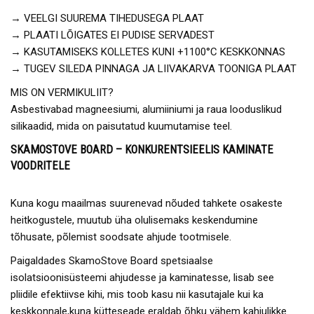
→ VEELGI SUUREMA TIHEDUSEGA PLAAT
→ PLAATI LÕIGATES EI PUDISE SERVADEST
→ KASUTAMISEKS KOLLETES KUNI +1100°C KESKKONNAS
→ TUGEV SILEDA PINNAGA JA LIIVAKARVA TOONIGA PLAAT
MIS ON VERMIKULIIT?
Asbestivabad magneesiumi, alumiiniumi ja raua looduslikud
silikaadid, mida on paisutatud kuumutamise teel.
SKAMOSTOVE BOARD – KONKURENTSIEELIS KAMINATE
VOODRITELE
Kuna kogu maailmas suurenevad nõuded tahkete osakeste
heitkogustele, muutub üha olulisemaks keskendumine
tõhusate, põlemist soodsate ahjude tootmisele.
Paigaldades SkamoStove Board spetsiaalse
isolatsioonisüsteemi ahjudesse ja kaminatesse, lisab see
pliidile efektiivse kihi, mis toob kasu nii kasutajale kui ka
keskkonnale,kuna kütteseade eraldab õhku vähem kahjulikke