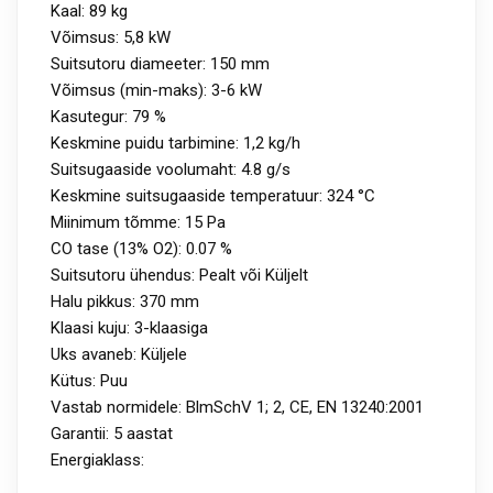
Kaal: 89 kg
Võimsus: 5,8 kW
Suitsutoru diameeter: 150 mm
Võimsus (min-maks): 3-6 kW
Kasutegur: 79 %
Keskmine puidu tarbimine: 1,2 kg/h
Suitsugaaside voolumaht: 4.8 g/s
Keskmine suitsugaaside temperatuur: 324 °C
Miinimum tõmme: 15 Pa
CO tase (13% O2): 0.07 %
Suitsutoru ühendus: Pealt või Küljelt
Halu pikkus: 370 mm
Klaasi kuju: 3-klaasiga
Uks avaneb: Küljele
Kütus: Puu
Vastab normidele: BlmSchV 1; 2, CE, EN 13240:2001
Garantii: 5 aastat
Energiaklass: