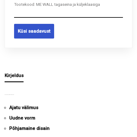
Tootekood:
ME WALL tagaseina ja küljeklaasiga
Küsi saadavust
Kirjeldus
VALMISKAMIN ME WALL TAGASEINAGA
Ajatu välimus
Uudne vorm
Põhjamaine disain