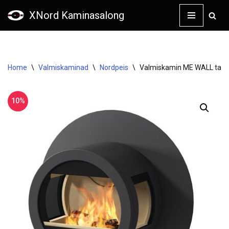
XNord Kaminasalong
Skip
to
content
Home
\
Valmiskaminad
\
Nordpeis
\
Valmiskamin ME WALL tagase
10%