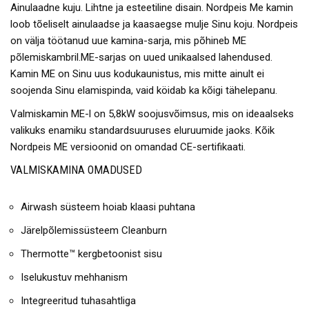
Ainulaadne kuju. Lihtne ja esteetiline disain. Nordpeis Me kamin
loob tõeliselt ainulaadse ja kaasaegse mulje Sinu koju. Nordpeis
on välja töötanud uue kamina-sarja, mis põhineb ME
põlemiskambril.ME-sarjas on uued unikaalsed lahendused.
Kamin ME on Sinu uus kodukaunistus, mis mitte ainult ei
soojenda Sinu elamispinda, vaid köidab ka kõigi tähelepanu.
Valmiskamin ME-l on 5,8kW soojusvõimsus, mis on ideaalseks
valikuks enamiku standardsuuruses eluruumide jaoks. Kõik
Nordpeis ME versioonid on omandad CE-sertifikaati.
VALMISKAMINA OMADUSED
Airwash süsteem hoiab klaasi puhtana
Järelpõlemissüsteem Cleanburn
Thermotte™ kergbetoonist sisu
Iselukustuv mehhanism
Integreeritud tuhasahtliga