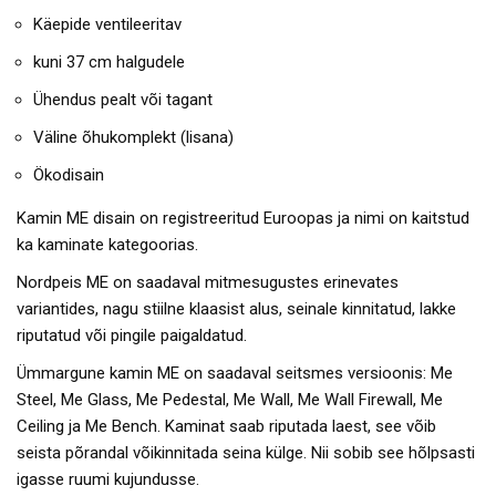
Käepide ventileeritav
kuni 37 cm halgudele
Ühendus pealt või tagant
Väline õhukomplekt (lisana)
Ökodisain
Kamin ME disain on registreeritud Euroopas ja nimi on kaitstud
ka kaminate kategoorias.
Nordpeis ME on saadaval mitmesugustes erinevates
variantides, nagu stiilne klaasist alus, seinale kinnitatud, lakke
riputatud või pingile paigaldatud.
Ümmargune kamin ME on saadaval seitsmes versioonis: Me
Steel, Me Glass, Me Pedestal, Me Wall, Me Wall Firewall, Me
Ceiling ja Me Bench. Kaminat saab riputada laest, see võib
seista põrandal võikinnitada seina külge. Nii sobib see hõlpsasti
igasse ruumi kujundusse.