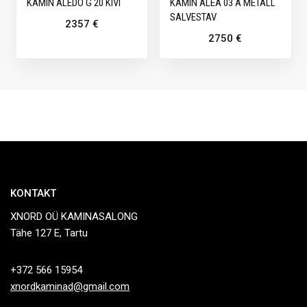
KAMIN ALEDO G 20 KIVI
KAMIN ALEA 03 A METALL
SALVESTAV
2357
€
2750
€
KONTAKT
XNORD OÜ KAMINASALONG
Tähe 127 E, Tartu
+372 566 15954
xnordkaminad@gmail.com