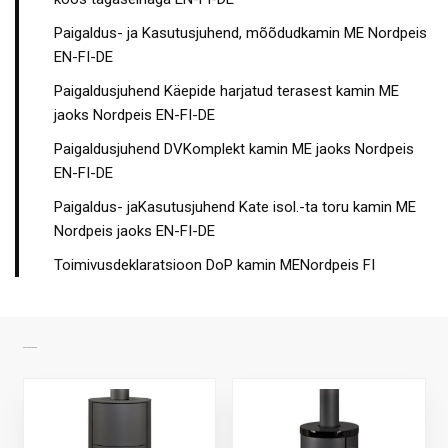
Paigaldus- ja Kasutusjuhend, mõõdudkamin ME Nordpeis
EN-FI-DE
Paigaldusjuhend Käepide harjatud terasest kamin ME
jaoks Nordpeis EN-FI-DE
Paigaldusjuhend DVKomplekt kamin ME jaoks Nordpeis
EN-FI-DE
Paigaldus- jaKasutusjuhend Kate isol.-ta toru kamin ME
Nordpeis jaoks EN-FI-DE
Toimivusdeklaratsioon DoP kamin MENordpeis FI
SARNASED TOOTED