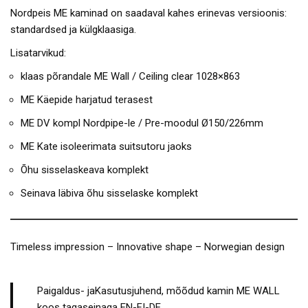
Nordpeis ME kaminad on saadaval kahes erinevas versioonis:
standardsed ja külgklaasiga.
Lisatarvikud:
klaas põrandale ME Wall / Ceiling clear 1028×863
ME Käepide harjatud terasest
ME DV kompl Nordpipe-le / Pre-moodul Ø150/226mm
ME Kate isoleerimata suitsutoru jaoks
Õhu sisselaskeava komplekt
Seinava läbiva õhu sisselaske komplekt
Timeless impression – Innovative shape – Norwegian design
Paigaldus- jaKasutusjuhend, mõõdud kamin ME WALL
koos tagaseinaga EN-FI-DE