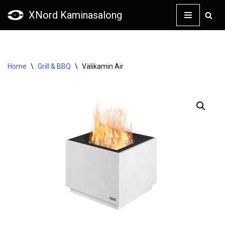
XNord Kaminasalong
Skip
to
content
Home
\
Grill & BBQ
\
Välikamin Air