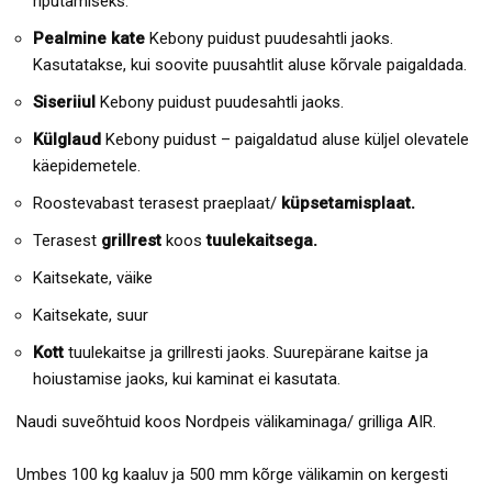
riputamiseks.
Pealmine kate
Kebony puidust puudesahtli jaoks.
Kasutatakse, kui soovite puusahtlit aluse kõrvale paigaldada.
Siseriiul
Kebony puidust puudesahtli jaoks.
Külglaud
Kebony puidust – paigaldatud aluse küljel olevatele
käepidemetele.
Roostevabast terasest praeplaat/
küpsetamisplaat.
Terasest
grillrest
koos
tuulekaitsega.
Kaitsekate, väike
Kaitsekate, suur
Kott
tuulekaitse ja grillresti jaoks. Suurepärane kaitse ja
hoiustamise jaoks, kui kaminat ei kasutata.
Naudi suveõhtuid koos Nordpeis välikaminaga/ grilliga AIR.
Umbes 100 kg kaaluv ja 500 mm kõrge välikamin on kergesti