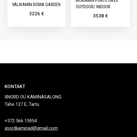
BIOKAMIN PORTO DAZE
VÄLIKAMIN ROMA GARDEN
OUTDOOR/ INDOOR
3226
€
3538
€
KONTAKT
XNORD OÜ KAMINASALONG
Tähe 127 E, Tartu
+372 566 15954
xnordkaminad@gmail.com