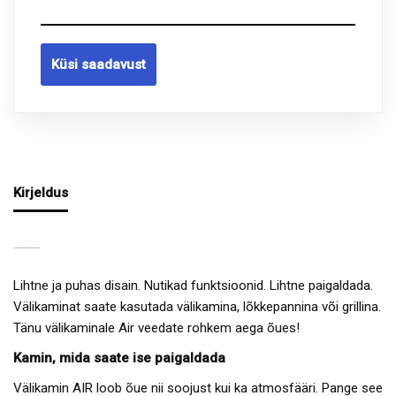
Küsi saadavust
Kirjeldus
LIHTNE JA ELEGANTNE VÄLIKAMIN AIR
Lihtne ja puhas disain. Nutikad funktsioonid. Lihtne paigaldada.
Välikaminat saate kasutada välikamina, lõkkepannina või grillina.
Tänu välikaminale Air veedate rohkem aega õues!
Kamin, mida saate ise paigaldada
Välikamin AIR loob õue nii soojust kui ka atmosfääri. Pange see