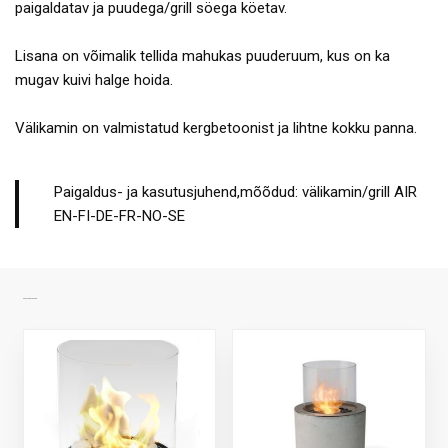
paigaldatav ja puudega/grill söega köetav.
Lisana on võimalik tellida mahukas puuderuum, kus on ka
mugav kuivi halge hoida.
Välikamin on valmistatud kergbetoonist ja lihtne kokku panna.
Paigaldus- ja kasutusjuhend,mõõdud: välikamin/grill AIR
EN-FI-DE-FR-NO-SE
SARNASED TOOTED