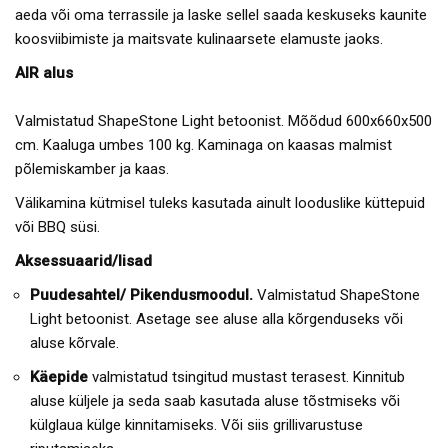
aeda või oma terrassile ja laske sellel saada keskuseks kaunite
koosviibimiste ja maitsvate kulinaarsete elamuste jaoks.
AIR alus
Valmistatud ShapeStone Light betoonist. Mõõdud 600x660x500
cm. Kaaluga umbes 100 kg. Kaminaga on kaasas malmist
põlemiskamber ja kaas.
Välikamina kütmisel tuleks kasutada ainult looduslike küttepuid
või BBQ süsi.
Aksessuaarid/lisad
Puudesahtel/ Pikendusmoodul.
Valmistatud ShapeStone
Light betoonist. Asetage see aluse alla kõrgenduseks või
aluse kõrvale.
Käepide
valmistatud tsingitud mustast terasest. Kinnitub
aluse küljele ja seda saab kasutada aluse tõstmiseks või
külglaua külge kinnitamiseks. Või siis grillivarustuse