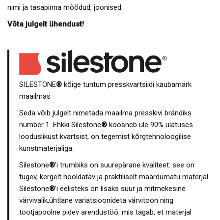
nimi ja tasapinna mõõdud, joonised.
Võta julgelt ühendust!
SILESTONE
®
kõige tuntum presskvartsiidi kaubamärk
maailmas
Seda võib julgelt nimetada maailma presskivi brändiks
number 1. Ehkki Silestone
®
koosneb üle 90% ulatuses
looduslikust kvartsist, on tegemist kõrgtehnoloogilise
kunstmaterjaliga.
Silestone
®
’i trumbiks on suurepärane kvaliteet: see on
tugev, kergelt hooldatav ja praktiliselt määrdumatu materjal.
Silestone
®
’i eelisteks on lisaks suur ja mitmekesine
värvivalik,ühtlane variatsioonideta värvitoon ning
tootjapoolne pidev arendustöö, mis tagab, et materjal