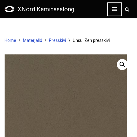
XNord Kaminasalong
Skip
to
content
Home
\
Materjalid
\
Presskivi
\
Unsui Zen presskivi