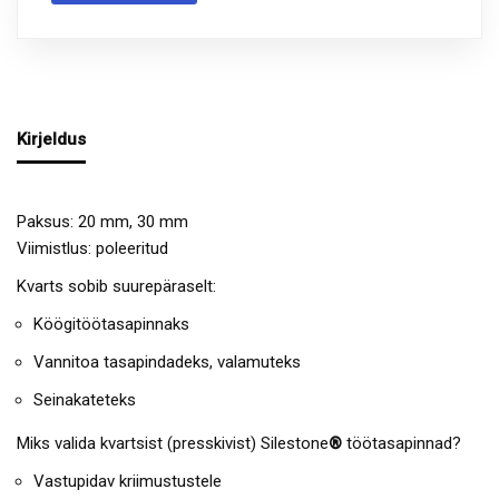
Kirjeldus
Paksus: 20 mm, 30 mm
Viimistlus: poleeritud
Kvarts sobib suurepäraselt:
Köögitöötasapinnaks
Vannitoa tasapindadeks, valamuteks
Seinakateteks
Miks valida kvartsist (presskivist) Silestone
®
töötasapinnad?
Vastupidav kriimustustele