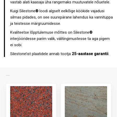
vastab alati kaasaja üha rangemaks muutuvatele nõuetele.
Kuigi Silestone
®
loodi algselt eelkõige köökide vajadusi
silmas pidades, on see suurepärane lahendus ka vannituppa
ja teistesse märgruumidesse.
Kvaliteetse lõpptulemuse mõttes on Silestone
®
interjööridesse parim valik, välitingimustesse ta aga pigem
ei sobi.
Silestone’ist plaatidele annab tootja
25-aastase garantii
.
SARNASED TOOTED