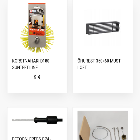
KORSTNAHARI D180
ÕHUREST 350×60 MUST
SÜNTEETILINE
LOFT
9
€
BETOONI FREES CPA-