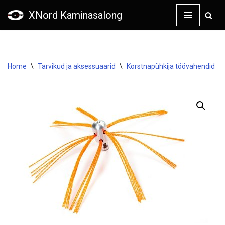
XNord Kaminasalong
Skip
to
content
Home
\
Tarvikud ja aksessuaarid
\
Korstnapühkija töövahendid
\