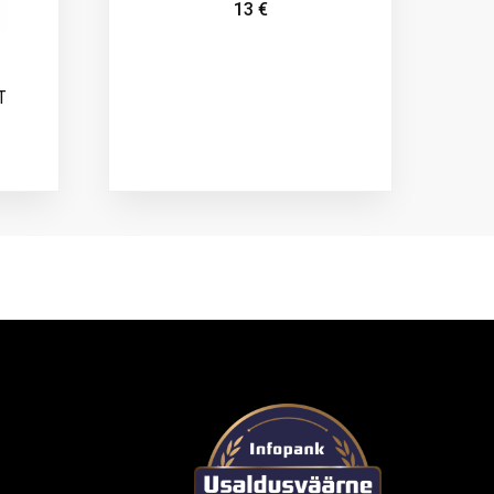
13
€
T