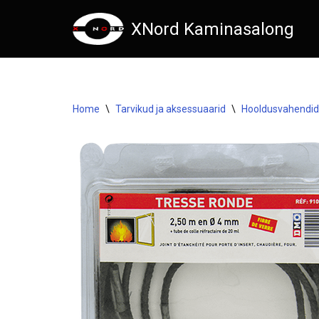
XNord Kaminasalong
Skip
to
content
Home
\
Tarvikud ja aksessuaarid
\
Hooldusvahendid