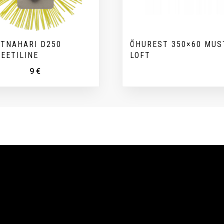
TNAHARI D250
ÕHUREST 350×60 MUS
EETILINE
LOFT
9
€