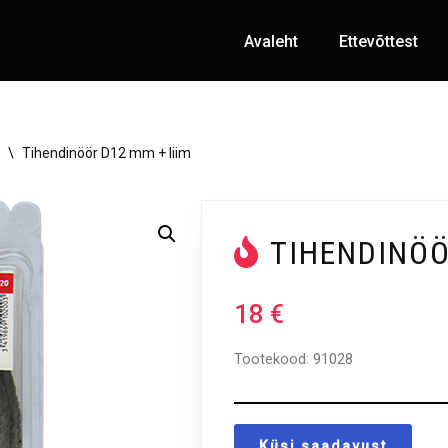
Avaleht
Ettevõttest
\
Tihendinöör D12 mm + liim
TIHENDINÖÖ
18
€
Tootekood:
91028
Küsi saadavust