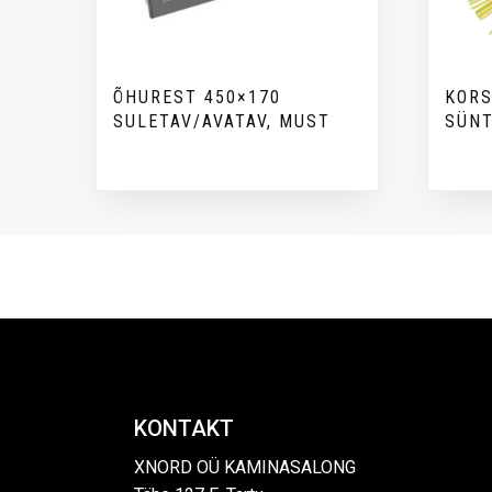
ÕHUREST 450×170
KORS
SULETAV/AVATAV, MUST
SÜNT
KONTAKT
XNORD OÜ KAMINASALONG