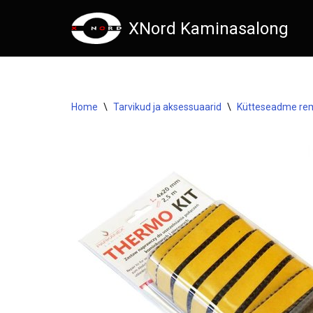
XNord Kaminasalong
Skip
to
content
Home
\
Tarvikud ja aksessuaarid
\
Kütteseadme re