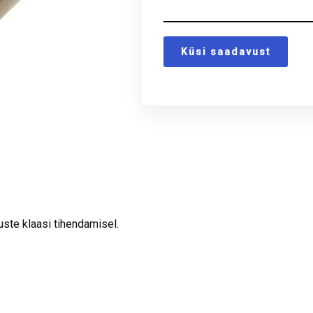
Küsi saadavust
ste klaasi tihendamisel.