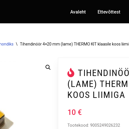
Avaleht
Ettevõttest
mondiks
\
Tihendinöör 4×20 mm (lame) THERMO KIT klaasile koos liim
TIHENDINÖ
(LAME) THERM
KOOS LIIMIGA
10
€
Tootekood:
9005249026232