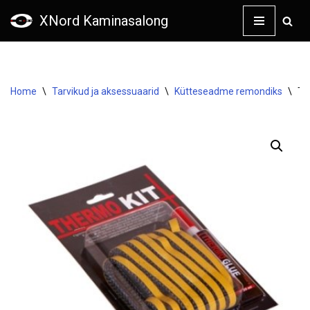
XNord Kaminasalong
Skip
to
content
Home
\
Tarvikud ja aksessuaarid
\
Kütteseadme remondiks
\
Ti