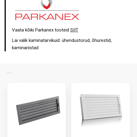
Vaata kõiki Parkanex tooteid
SIIT
Lai valik kaminatarvikuid: ühendustorud, õhurestid,
kaminariistad
SARNASED TOOTED