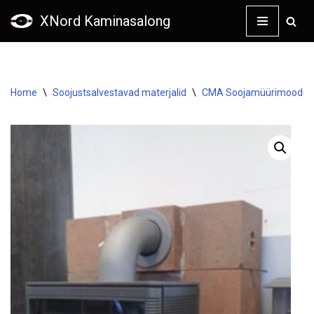
XNord Kaminasalong
Skip
to
content
Home
\
Soojustsalvestavad materjalid
\
CMA Soojamüürimoodulid