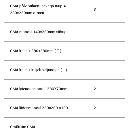
CMA põlv puhastusavaga tüüp A
3
280x280mm otsast
CMA moodul 140x280mm siibriga
1
CMA kolmik 280x280mm ( T )
1
CMA kolmik küljelt väljundiga ( L )
1
CMA laiendusmoodul 280X70mm
2
CMA liidesmoodul 280×280 ø180
2
Grafiitliim CMA
1