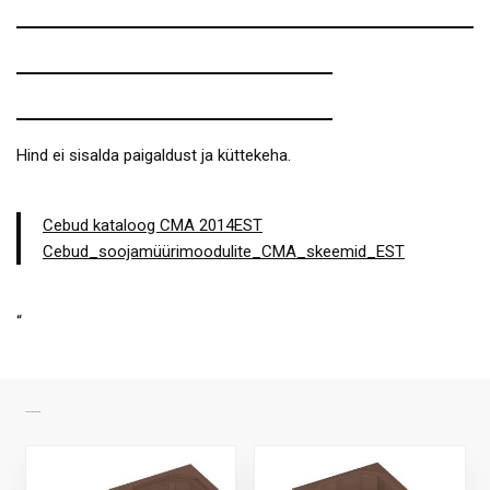
Hind ei sisalda paigaldust ja küttekeha.
Cebud kataloog CMA 2014EST
Cebud_soojamüürimoodulite_CMA_skeemid_EST
“
SARNASED TOOTED