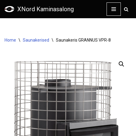
XNord Kaminasalong
Skip
to
content
Home
\
Saunakerised
\
Saunakeris GRANNUS VPR-8