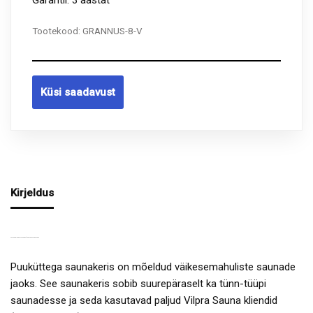
Tootekood:
GRANNUS-8-V
Küsi saadavust
Kirjeldus
SAUNAKERIS GRANNUS VPR-8 VÄIKESTE SAUNADE JAOKS
Puuküttega saunakeris on mõeldud väikesemahuliste saunade
jaoks. See saunakeris sobib suurepäraselt ka tünn-tüüpi
saunadesse ja seda kasutavad paljud Vilpra Sauna kliendid