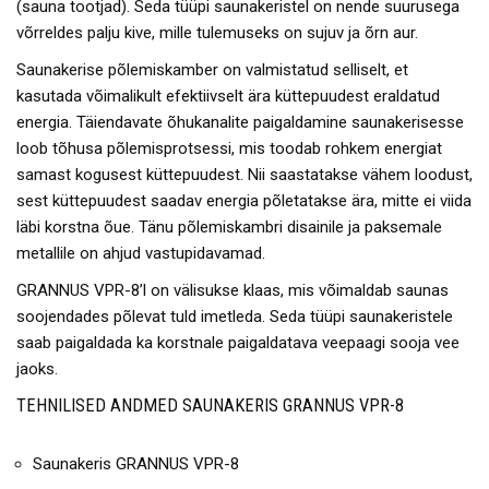
(sauna tootjad). Seda tüüpi saunakeristel on nende suurusega
võrreldes palju kive, mille tulemuseks on sujuv ja õrn aur.
Saunakerise põlemiskamber on valmistatud selliselt, et
kasutada võimalikult efektiivselt ära küttepuudest eraldatud
energia. Täiendavate õhukanalite paigaldamine saunakerisesse
loob tõhusa põlemisprotsessi, mis toodab rohkem energiat
samast kogusest küttepuudest. Nii saastatakse vähem loodust,
sest küttepuudest saadav energia põletatakse ära, mitte ei viida
läbi korstna õue. Tänu põlemiskambri disainile ja paksemale
metallile on ahjud vastupidavamad.
GRANNUS VPR-8’l on välisukse klaas, mis võimaldab saunas
soojendades põlevat tuld imetleda. Seda tüüpi saunakeristele
saab paigaldada ka korstnale paigaldatava veepaagi sooja vee
jaoks.
TEHNILISED ANDMED SAUNAKERIS GRANNUS VPR-8
Saunakeris GRANNUS VPR-8