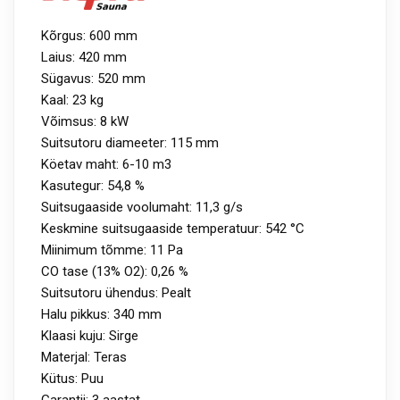
Kõrgus: 600 mm
Laius: 420 mm
Sügavus: 520 mm
Kaal: 23 kg
Võimsus: 8 kW
Suitsutoru diameeter: 115 mm
Köetav maht: 6-10 m3
Kasutegur: 54,8 %
Suitsugaaside voolumaht: 11,3 g/s
Keskmine suitsugaaside temperatuur: 542 °C
Miinimum tõmme: 11 Pa
CO tase (13% O2): 0,26 %
Suitsutoru ühendus: Pealt
Halu pikkus: 340 mm
Klaasi kuju: Sirge
Materjal: Teras
Kütus: Puu
Garantii: 3 aastat