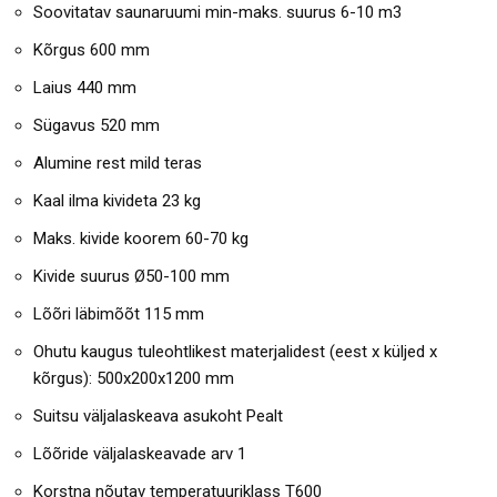
Soovitatav saunaruumi min-maks. suurus 6-10 m3
Kõrgus 600 mm
Laius 440 mm
Sügavus 520 mm
Alumine rest mild teras
Kaal ilma kivideta 23 kg
Maks. kivide koorem 60-70 kg
Kivide suurus Ø50-100 mm
Lõõri läbimõõt 115 mm
Ohutu kaugus tuleohtlikest materjalidest (eest x küljed x
kõrgus): 500x200x1200 mm
Suitsu väljalaskeava asukoht Pealt
Lõõride väljalaskeavade arv 1
Korstna nõutav temperatuuriklass T600