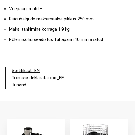
Veepaagi maht –
Puiduhalgude maksimaalne pikkus 250 mm
Maks. tankimine korraga 1,9 kg
Põlemisõhu seadistus Tuhapann 10 mm avatud
Sertifikaat_EN
Toimivusdeklaratsioon_EE
Juhend
SARNASED TOOTED