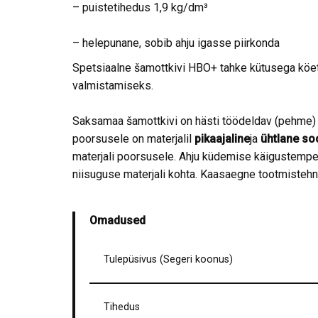
– puistetihedus 1,9 kg/dm³
– helepunane, sobib ahju igasse piirkonda
Spetsiaalne šamottkivi HBO+ tahke kütusega köet
valmistamiseks.
Saksamaa šamottkivi on hästi töödeldav (pehme) j
poorsusele on materjalil
pikaajaline
ja
ühtlane so
materjali poorsusele. Ahju küdemise käigustemper
niisuguse materjali kohta. Kaasaegne tootmiste
Omadused
Tulepüsivus (Segeri koonus)
Tihedus