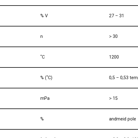
% V
27 – 31
n
˃ 30
˚C
1200
% (˚C)
0,5 – 0,53 tem
mPa
˃ 15
%
andmeid pole