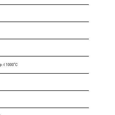
p.-l 1000˚C