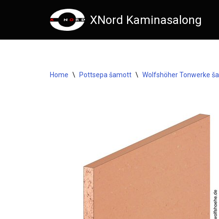
XNord Kaminasalong
Skip
to
content
Home
\
Pottsepa šamott
\
Wolfshöher Tonwerke š