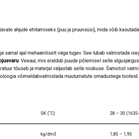
avate ahjude ehitamiseks (puu ja pruunsüsi), mida võib kasutada
a samal ajal mehaaniliselt väga tugev. See lubab valmistada is
ojusvaru
. Veeaur, mis eraldub puude põlemisel selle algusjärgus
atuur tõuseb ja materjal väljastab selle niiskuse. Šamotist val
hnoloogia võimaldabvalmistada muutumatute omadustega tooteid.
SK (˚C)
28 – 30 (1635
kg/dm3
1,85 – 1,95