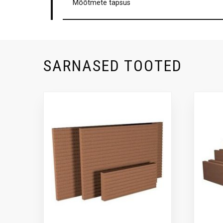
Mõõtmete täpsus
SARNASED TOOTED