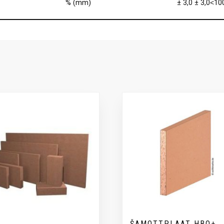
% (mm)
± 3,0 ± 3,0˂1
ŠAMOTTPLAAT HBO+