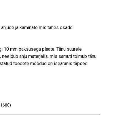
 ahjude ja kaminate mis tahes osade
egi 10 mm paksusega plaate. Tänu suurele
, neeldub ahju materjalis, mis samuti toimub tänu
mistatud toodete mõõdud on iseäranis täpsed
-1680)