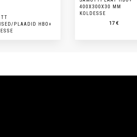
400X300X30 MM
KOLDESSE
OTT
17
€
ISED/PLAADID HBO+
DESSE