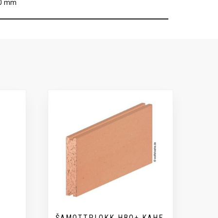
00 mm
ŠAMOTTPLOKK HBO+ KAHE