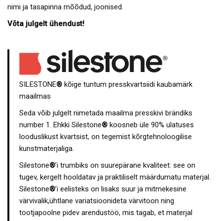
nimi ja tasapinna mõõdud, joonised.
Võta julgelt ühendust!
SILESTONE
®
kõige tuntum presskvartsiidi kaubamärk
maailmas
Seda võib julgelt nimetada maailma presskivi brändiks
number 1. Ehkki Silestone
®
koosneb üle 90% ulatuses
looduslikust kvartsist, on tegemist kõrgtehnoloogilise
kunstmaterjaliga.
Silestone
®
’i trumbiks on suurepärane kvaliteet: see on
tugev, kergelt hooldatav ja praktiliselt määrdumatu materjal.
Silestone
®
’i eelisteks on lisaks suur ja mitmekesine
värvivalik,ühtlane variatsioonideta värvitoon ning
tootjapoolne pidev arendustöö, mis tagab, et materjal