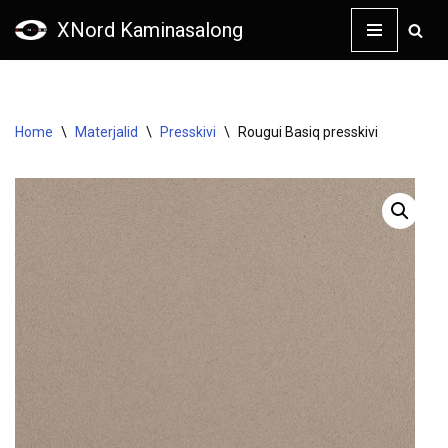
XNord Kaminasalong
Skip
to
content
Home
\
Materjalid
\
Presskivi
\
Rougui Basiq presskivi