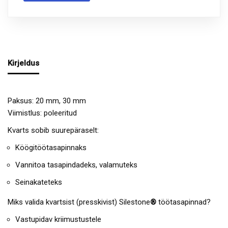
Kirjeldus
Paksus: 20 mm, 30 mm
Viimistlus: poleeritud
Kvarts sobib suurepäraselt:
Köögitöötasapinnaks
Vannitoa tasapindadeks, valamuteks
Seinakateteks
Miks valida kvartsist (presskivist) Silestone
®
töötasapinnad?
Vastupidav kriimustustele