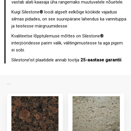
vastab alati kaasaja üha rangemaks muutuvatele nõuetele.
Kuigi Silestone
®
loodi algselt eelkõige köökide vajadusi
silmas pidades, on see suurepärane lahendus ka vannituppa
ja teistesse märgruumidesse.
Kvaliteetse lõpptulemuse mõttes on Silestone
®
interjööridesse parim valik, välitingimustesse ta aga pigem
ei sobi.
Silestone’ist plaatidele annab tootja
25-aastase garantii
.
SARNASED TOOTED