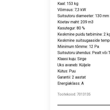
Kaal: 153 kg
Võimsus: 7,3 kW
Suitsutoru diameeter: 130 mm
Köetav maht: 209 m3
Kasutegur: 80 %
Keskmine puidu tarbimine: 2 k
Keskmine suitsugaaside tempe
Miinimum tõmme: 12 Pa
Suitsutoru ühendus: Pealt või 
Klaasi kuju: Sirge
Uks avaneb: Küljele
Kütus: Puu
Garantii: 2 aastat
Energiaklass: A
Tootekood:
7013135