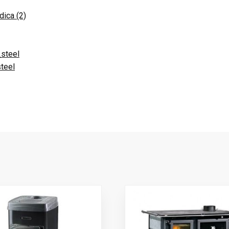
ica (2)
steel
teel