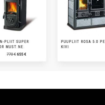
N-PLIIT SUPER
PUUPLIIT ROSA 5.0 P
OR MUST NE
KIVI
770
€
655
€