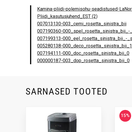
Kamina-pliidi-polemisohu-seadistused-LaNord
Pliidi_kasutusjuhend_EST (2)
007013130-003_cemi_rosetta_sinistra_bii
007190360-000_spel_rosetta_sinistra_bii_-_
007199313-000_eel_rosetta_sinistra_bii_-_s
005280138-000_deco_rosetta_sinistra_bii_1
007194111-000_doc_rosetta_sinistra_bii_0
000000187-003_dop_rosetta_sinistra_bii_0
SARNASED TOOTED
15%