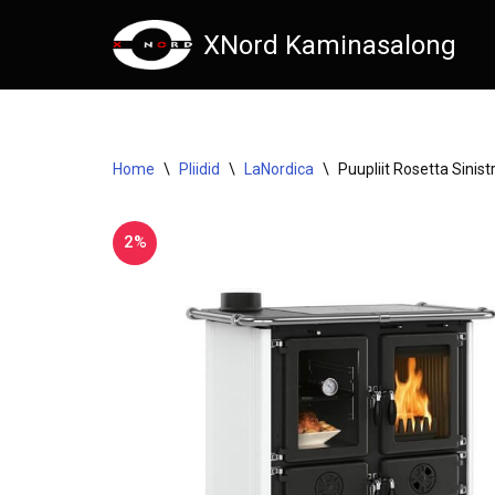
XNord Kaminasalong
Skip
to
content
Home
\
Pliidid
\
LaNordica
\
Puupliit Rosetta Sinist
2%