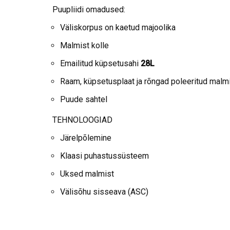
Puupliidi omadused:
Väliskorpus on kaetud majoolika
Malmist kolle
Emailitud küpsetusahi
28L
Raam, küpsetusplaat ja rõngad poleeritud malm
Puude sahtel
TEHNOLOOGIAD
Järelpõlemine
Klaasi puhastussüsteem
Uksed malmist
Välisõhu sisseava (ASC)