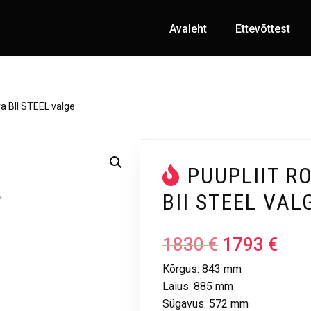
Avaleht
Ettevõttest
ra BII STEEL valge
PUUPLIIT R
BII STEEL VAL
1830
€
1793
€
Kõrgus: 843 mm
Laius: 885 mm
Sügavus: 572 mm