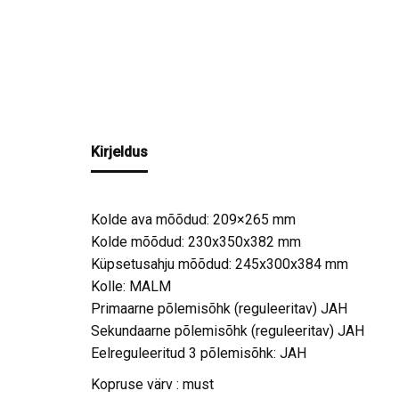
Kirjeldus
Kolde ava mõõdud: 209×265 mm
Kolde mõõdud: 230x350x382 mm
Küpsetusahju mõõdud: 245x300x384 mm
Kolle: MALM
Primaarne põlemisõhk (reguleeritav) JAH
Sekundaarne põlemisõhk (reguleeritav) JAH
Eelreguleeritud 3 põlemisõhk: JAH
Kopruse värv : must