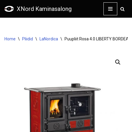
XNord Kaminasalong
Skip
to
content
Home
\
Pliidid
\
LaNordica
\
Puupliit Rosa 4.0 LIBERTY BORDEA