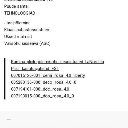
Puude sahtel
TEHNOLOOGIAD
Järelpõlemine
Klaasi puhastussüsteem
Uksed malmist
Välisõhu sisseava (ASC)
Kamina-pliidi-polemisohu-seadistused-LaNordica
Pliidi_kasutusjuhend_EST
007015126-001_cemi_rosa_4.0_liberty
005280136-000_deco_rosa_4.0_0
007194101-000_doc_rosa_4.0
007193015-000_dop_rosa_4.0_0
SARNASED TOOTED