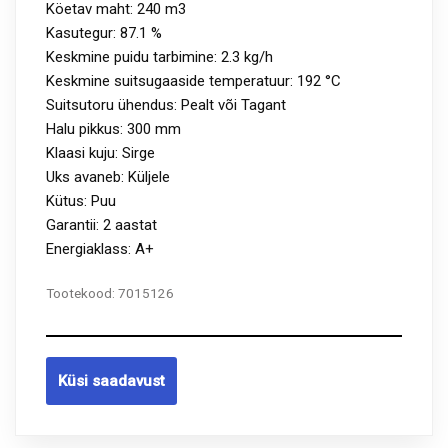
Köetav maht: 240 m3
Kasutegur: 87.1 %
Keskmine puidu tarbimine: 2.3 kg/h
Keskmine suitsugaaside temperatuur: 192 °C
Suitsutoru ühendus: Pealt või Tagant
Halu pikkus: 300 mm
Klaasi kuju: Sirge
Uks avaneb: Küljele
Kütus: Puu
Garantii: 2 aastat
Energiaklass: A+
Tootekood:
7015126
Küsi saadavust