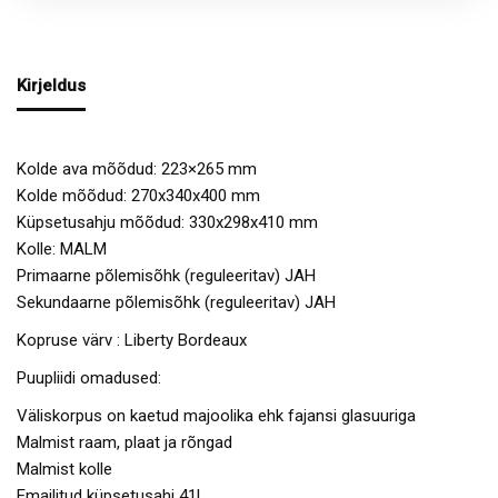
Kirjeldus
Kolde ava mõõdud: 223×265 mm
Kolde mõõdud: 270x340x400 mm
Küpsetusahju mõõdud: 330x298x410 mm
Kolle: MALM
Primaarne põlemisõhk (reguleeritav) JAH
Sekundaarne põlemisõhk (reguleeritav) JAH
Kopruse värv : Liberty Bordeaux
Puupliidi omadused:
Väliskorpus on kaetud majoolika ehk fajansi glasuuriga
Malmist raam, plaat ja rõngad
Malmist kolle
Emailitud küpsetusahi 41L