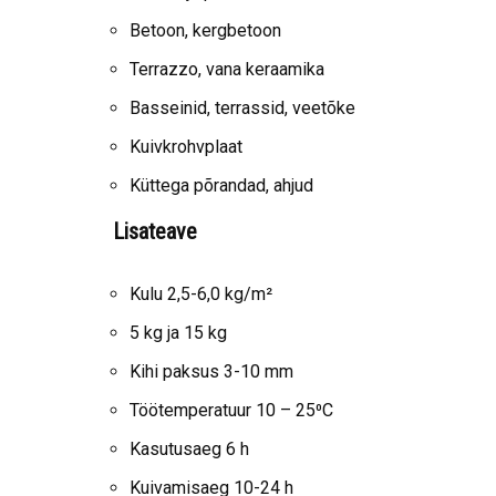
Betoon, kergbetoon
Terrazzo, vana keraamika
Basseinid, terrassid, veetõke
Kuivkrohvplaat
Küttega põrandad, ahjud
Lisateave
Kulu 2,5-6,0 kg/m²
5 kg ja 15 kg
Kihi paksus 3-10 mm
Töötemperatuur 10 – 25⁰C
Kasutusaeg 6 h
Kuivamisaeg 10-24 h