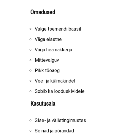
Omadused
Valge tsemendi baasil
Väga elastne
Väga hea nakkega
Mittevalguv
Pikk tööaeg
Vee- ja külmakindel
Sobib ka looduskividele
Kasutusala
Sise- ja välistingimustes
Seinad ja põrandad