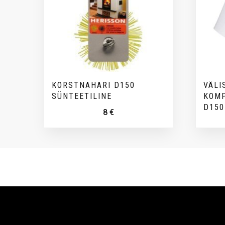
KORSTNAHARI D150
VÄLI
SÜNTEETILINE
KOMP
D150
8
€