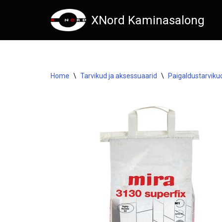
XNord Kaminasalong
Skip
to
content
Home
\
Tarvikud ja aksessuaarid
\
Paigaldustarviku