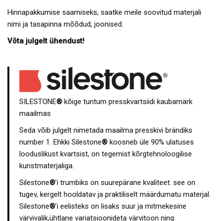
Hinnapakkumise saamiseks, saatke meile soovitud materjali
nimi ja tasapinna mõõdud, joonised.
Võta julgelt ühendust!
SILESTONE
®
kõige tuntum presskvartsiidi kaubamärk
maailmas
Seda võib julgelt nimetada maailma presskivi brändiks
number 1. Ehkki Silestone
®
koosneb üle 90% ulatuses
looduslikust kvartsist, on tegemist kõrgtehnoloogilise
kunstmaterjaliga.
Silestone
®
’i trumbiks on suurepärane kvaliteet: see on
tugev, kergelt hooldatav ja praktiliselt määrdumatu materjal.
Silestone
®
’i eelisteks on lisaks suur ja mitmekesine
värvivalik,ühtlane variatsioonideta värvitoon ning