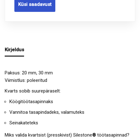
Küsi saadavust
Kirjeldus
Paksus: 20 mm, 30 mm
Viimistlus: poleeritud
Kvarts sobib suurepäraselt:
Köögitöötasapinnaks
Vannitoa tasapindadeks, valamuteks
Seinakateteks
Miks valida kvartsist (presskivist) Silestone
®
töötasapinnad?