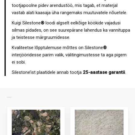
tootjapoolne pidev arendustöö, mis tagab, et materjal
vastab alati kaasaja üha rangemaks muutuvatele nõuetele.
Kuigi Silestone
®
loodi algselt eelkõige köökide vajadusi
silmas pidades, on see suurepärane lahendus ka vannituppa
ja teistesse märgruumidesse.
Kvaliteetse lõpptulemuse mõttes on Silestone
®
interjööridesse parim valik, välitingimustesse ta aga pigem
ei sobi.
Silestone’ist plaatidele annab tootja
25-aastase garantii
.
SARNASED TOOTED