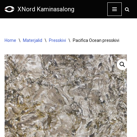
XNord Kaminasalong
Skip
to
content
Home
\
Materjalid
\
Presskivi
\
Pacifica Ocean presskivi