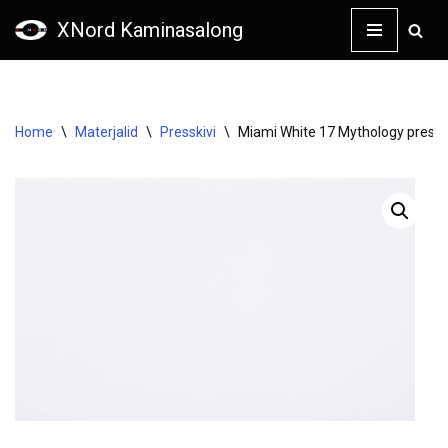
XNord Kaminasalong
Skip
to
content
Home
\
Materjalid
\
Presskivi
\
Miami White 17 Mythology pressk