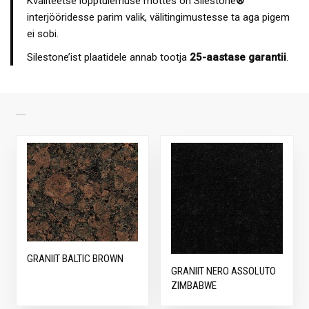
Kvaliteetse lõpptulemuse mõttes on Silestone
®
interjööridesse parim valik, välitingimustesse ta aga pigem
ei sobi.
Silestone’ist plaatidele annab tootja
25-aastase garantii
.
SARNASED TOOTED
GRANIIT BALTIC BROWN
GRANIIT NERO ASSOLUTO
ZIMBABWE