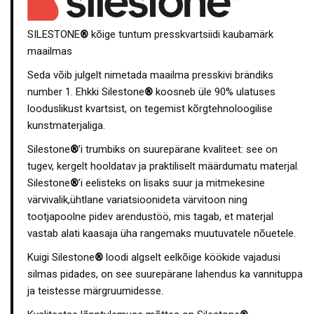
SILESTONE
®
kõige tuntum presskvartsiidi kaubamärk
maailmas
Seda võib julgelt nimetada maailma presskivi brändiks
number 1. Ehkki Silestone
®
koosneb üle 90% ulatuses
looduslikust kvartsist, on tegemist kõrgtehnoloogilise
kunstmaterjaliga.
Silestone
®
’i trumbiks on suurepärane kvaliteet: see on
tugev, kergelt hooldatav ja praktiliselt määrdumatu materjal.
Silestone
®
’i eelisteks on lisaks suur ja mitmekesine
värvivalik,ühtlane variatsioonideta värvitoon ning
tootjapoolne pidev arendustöö, mis tagab, et materjal
vastab alati kaasaja üha rangemaks muutuvatele nõuetele.
Kuigi Silestone
®
loodi algselt eelkõige köökide vajadusi
silmas pidades, on see suurepärane lahendus ka vannituppa
ja teistesse märgruumidesse.