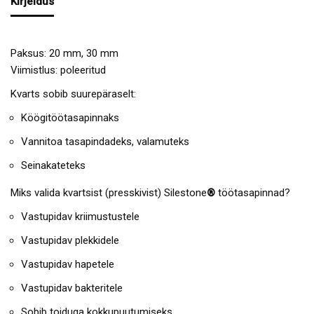
Kirjeldus
Paksus: 20 mm, 30 mm
Viimistlus: poleeritud
Kvarts sobib suurepäraselt:
Köögitöötasapinnaks
Vannitoa tasapindadeks, valamuteks
Seinakateteks
Miks valida kvartsist (presskivist) Silestone
®
töötasapinnad?
Vastupidav kriimustustele
Vastupidav plekkidele
Vastupidav hapetele
Vastupidav bakteritele
Sobib toiduga kokkupuutumiseks