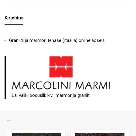
Kirjeldus
Graniidi ja marmori tehase (Itaalia) onlinelaoseis
Lai valik looduslik kivi: marmor ja graniit
SARNASED TOOTED