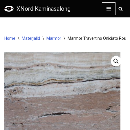
XNord Kaminasalong
Skip
to
content
Home
\
Materjalid
\
Marmor
\
Marmor Travertino Oniciato Rosa