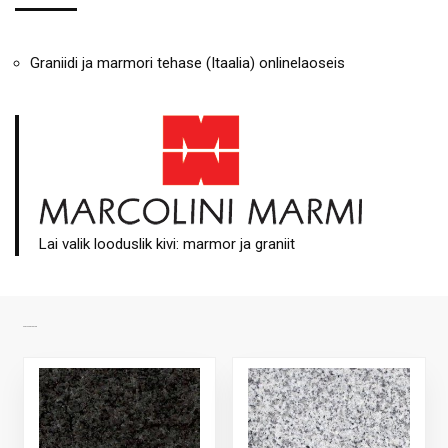
Graniidi ja marmori tehase (Itaalia) onlinelaoseis
Lai valik looduslik kivi: marmor ja graniit
SARNASED TOOTED