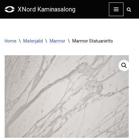
XNord Kaminasalong
Skip
to
content
Home
\
Materjalid
\
Marmor
\
Marmor Statuarietto