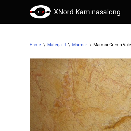
XNord Kaminasalong
Skip
to
content
Home
\
Materjalid
\
Marmor
\
Marmor Crema Vale