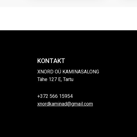
KONTAKT
XNORD OÜ KAMINASALONG
Tähe 127 E, Tartu
+372 566 15954
xnordkaminad@gmail.com