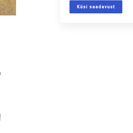
Küsi saadavust
s