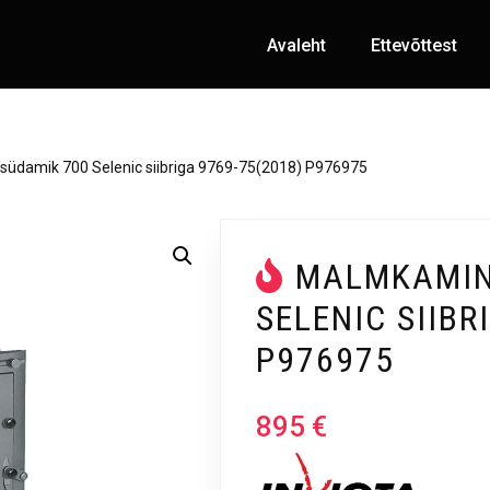
Avaleht
Ettevõttest
üdamik 700 Selenic siibriga 9769-75(2018) P976975
MALMKAMIN
SELENIC SIIBR
P976975
895
€