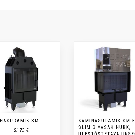
INASÜDAMIK SM
KAMINASÜDAMIK SM 
SLIM G VASAK NURK,
2173
€
ÜLESTÕSTETAVA UKSE