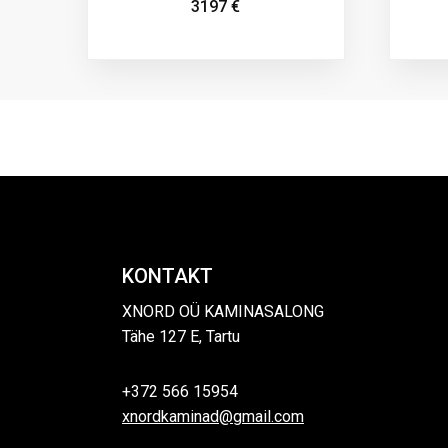
3197
€
KONTAKT
XNORD OÜ KAMINASALONG
Tähe 127 E, Tartu
+372 566 15954
xnordkaminad@gmail.com