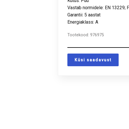
Kütus: Puu
Vastab normidele: EN 13229; F
Garantii: 5 aastat
Energiaklass: A
Tootekood:
976975
Küsi saadavust