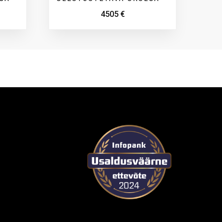
4505
€