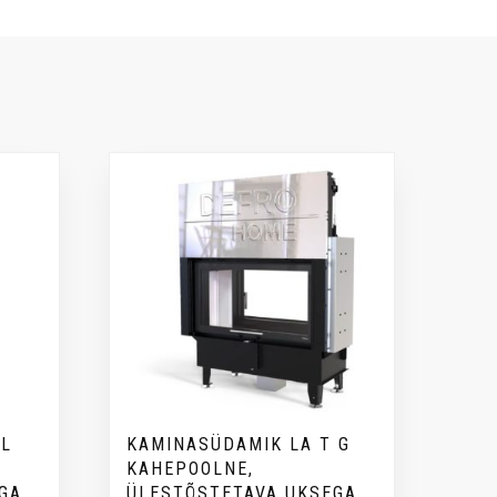
BL
KAMINASÜDAMIK LA T G
KAHEPOOLNE,
GA
ÜLESTÕSTETAVA UKSEGA