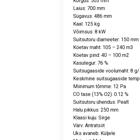
Kõrgus: 503 mm
Laius: 700 mm
Sügavus: 486 mm
Kaal: 125 kg
Võimsus: 8 kW
Suitsutoru diameeter: 150 mm
Köetav maht: 105 – 240 m3
Köetav pind: 40 – 100 m2
Kasutegur: 76 %
Suitsugaaside voolumaht: 8 g/
Keskmine suitsugaaside tempe
Miinimum tõmme: 12 Pa
CO tase (13% O2): 0.12 %
Suitsutoru ühendus: Pealt
Halu pikkus: 250 mm
Klaasi kuju: Sirge
Värv: Antratsiit
Uks avaneb: Küljele