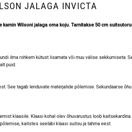
LSON JALAGA INVICTA
e kamin Wilsoni jalaga oma koju. Tarnitakse 50 cm suitsutoru
ndi ilma rohkem kütust lisamata või muu välise sekkumiseta. Sel
lt puid.
eest. See tagab lenduvate materjalide põlemise. Sekundaarse õh
ist klaasile. Klaasi kohal olev õhuvarustus loob kaitsekardina
 põlemise, kaitstes seeläbi klaasi suitsu ja tahma eest.