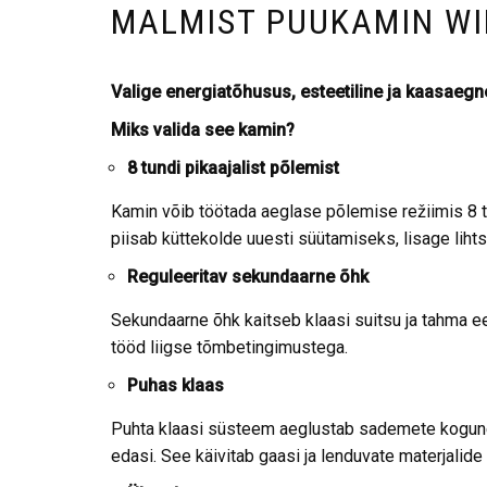
MALMIST PUUKAMIN WI
Valige energiatõhusus, esteetiline ja kaasaegn
Miks valida see kamin?
8 tundi pikaajalist põlemist
Kamin võib töötada aeglase põlemise režiimis 8 tu
piisab küttekolde uuesti süütamiseks, lisage lihtsa
Reguleeritav sekundaarne õhk
Sekundaarne õhk kaitseb klaasi suitsu ja tahma 
tööd liigse tõmbetingimustega.
Puhas klaas
Puhta klaasi süsteem aeglustab sademete kogunem
edasi. See käivitab gaasi ja lenduvate materjalide