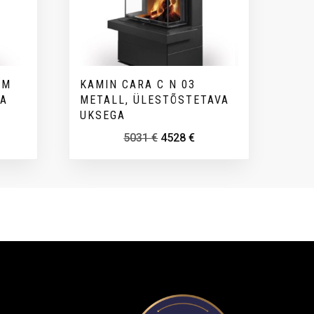
UM
KAMIN CARA C N 03
KA
METALL, ÜLESTÕSTETAVA
UKSEGA
5031
€
4528
€