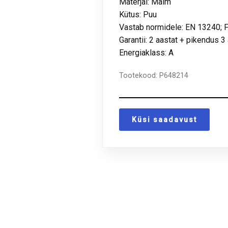
Materjal: Malm
Kütus: Puu
Vastab normidele: EN 13240; 
Garantii: 2 aastat + pikendus 3
Energiaklass: A
Tootekood:
P648214
Küsi saadavust