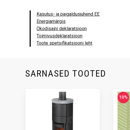
Kasutus- ja paigaldusjuhend EE
Energiamärgis
Ökodisaini deklaratsioon
Toimivusdeklaratsioon
Toote spetsifikatsiooni leht
SARNASED TOOTED
10%