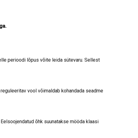
ga.
le perioodi lõpus võite leida sütevaru. Sellest
u reguleeritav vool võimaldab kohandada seadme
. Eelsoojendatud õhk suunatakse mööda klaasi