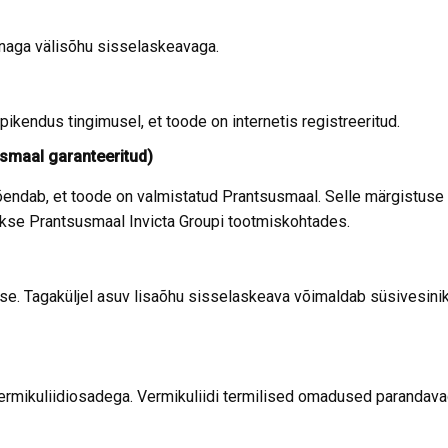
naga välisõhu sisselaskeavaga.
ikendus tingimusel, et toode on internetis registreeritud.
usmaal garanteeritud)
tõendab, et toode on valmistatud Prantsusmaal. Selle märgistuse 
akse Prantsusmaal Invicta Groupi tootmiskohtades.
. Tagaküljel asuv lisaõhu sisselaskeava võimaldab süsivesinikke
ikuliidiosadega. Vermikuliidi termilised omadused parandavad 