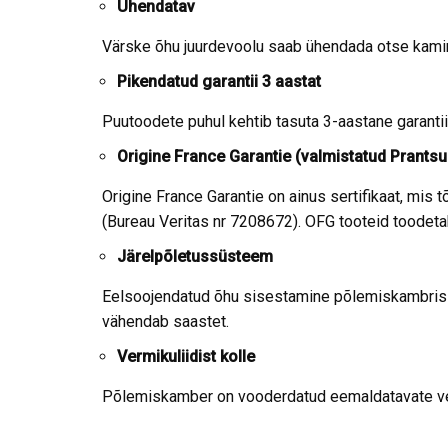
Ühendatav
Värske õhu juurdevoolu saab ühendada otse kami
Pikendatud garantii 3 aastat
Puutoodete puhul kehtib tasuta 3-aastane garantiip
Origine France Garantie (valmistatud Prants
Origine France Garantie on ainus sertifikaat, mis 
(Bureau Veritas nr 7208672). OFG tooteid toodet
Järelpõletussüsteem
Eelsoojendatud õhu sisestamine põlemiskambrisse
vähendab saastet.
Vermikuliidist kolle
Põlemiskamber on vooderdatud eemaldatavate verm