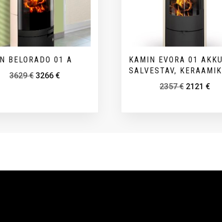
N BELORADO 01 A
KAMIN EVORA 01 AKK
SALVESTAV, KERAAMI
3629
€
3266
€
2357
€
2121
€