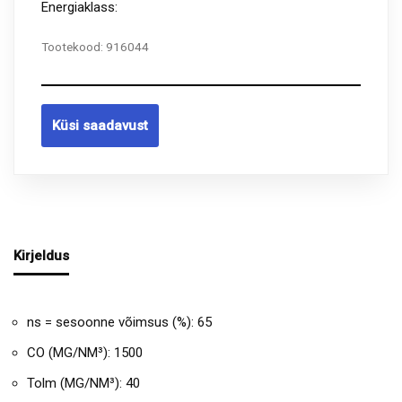
Energiaklass:
Tootekood:
916044
Küsi saadavust
Kirjeldus
ns = sesoonne võimsus (%): 65
CO (MG/NM³): 1500
Tolm (MG/NM³): 40