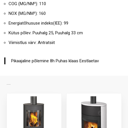
COG (MG/NM³): 110
NOX (MG/NM³): 160
Energiatõhususe indeks(IEE): 99
Kütus põlev: Puuhalg 25, Puuhalg 33 cm
Viimistlus värv: Antratsiit
Pikaajaline põlemine 8h Puhas klaas Eestlaetav
SARNASED TOOTED