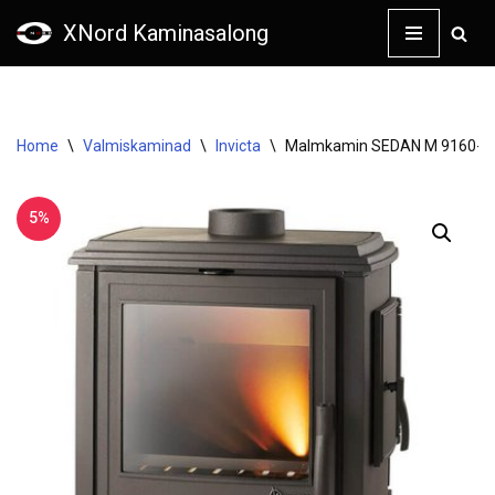
XNord Kaminasalong
Skip
to
content
Home
\
Valmiskaminad
\
Invicta
\
Malmkamin SEDAN M 9160-44 a
5%