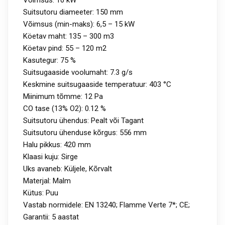
Võimsus: 10 kW
Suitsutoru diameeter: 150 mm
Võimsus (min-maks): 6,5 – 15 kW
Köetav maht: 135 – 300 m3
Köetav pind: 55 – 120 m2
Kasutegur: 75 %
Suitsugaaside voolumaht: 7.3 g/s
Keskmine suitsugaaside temperatuur: 403 °C
Miinimum tõmme: 12 Pa
CO tase (13% O2): 0.12 %
Suitsutoru ühendus: Pealt või Tagant
Suitsutoru ühenduse kõrgus: 556 mm
Halu pikkus: 420 mm
Klaasi kuju: Sirge
Uks avaneb: Küljele, Kõrvalt
Materjal: Malm
Kütus: Puu
Vastab normidele: EN 13240; Flamme Verte 7*; CE;
Garantii: 5 aastat