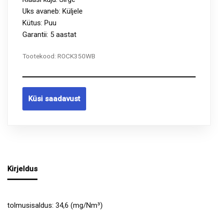
Uks avaneb: Küljele
Kütus: Puu
Garantii: 5 aastat
Tootekood:
ROCK350WB
Küsi saadavust
Kirjeldus
tolmusisaldus: 34,6 (mg/Nm³)