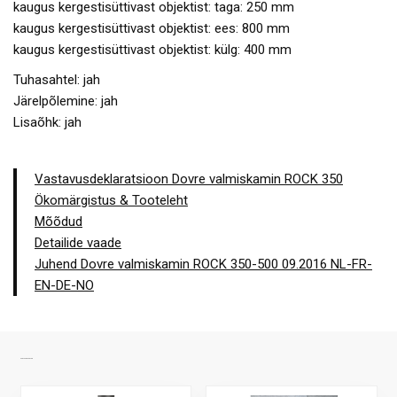
kaugus kergestisüttivast objektist: taga: 250 mm
kaugus kergestisüttivast objektist: ees: 800 mm
kaugus kergestisüttivast objektist: külg: 400 mm
Tuhasahtel: jah
Järelpõlemine: jah
Lisaõhk: jah
Vastavusdeklaratsioon Dovre valmiskamin ROCK 350
Ökomärgistus & Tooteleht
Mõõdud
Detailide vaade
Juhend Dovre valmiskamin ROCK 350-500 09.2016 NL-FR-
EN-DE-NO
SARNASED TOOTED