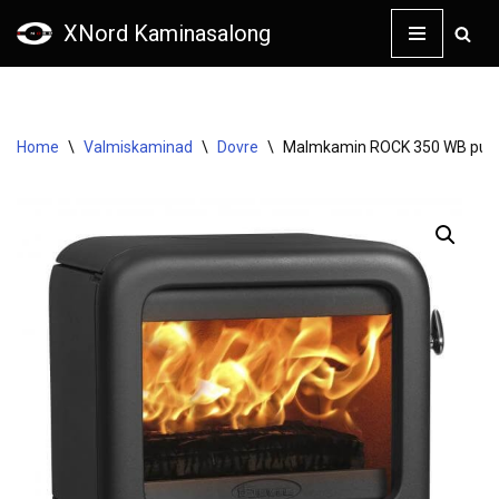
XNord Kaminasalong
Skip
to
content
Home
\
Valmiskaminad
\
Dovre
\
Malmkamin ROCK 350 WB puus