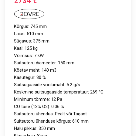
2734
€
Kõrgus: 745 mm
Laius: 510 mm
Sügavus: 375 mm
Kaal: 125 kg
Võimsus: 7 kW
Suitsutoru diameeter: 150 mm
Köetav maht: 140 m3
Kasutegur: 80 %
Suitsugaaside voolumaht: 5.2 g/s
Keskmine suitsugaaside temperatuur: 269 °C
Miinimum tõmme: 12 Pa
CO tase (13% O2): 0.06 %
Suitsutoru ühendus: Pealt või Tagant
Suitsutoru ühenduse kõrgus: 610 mm
Halu pikkus: 350 mm
Klaasi kuju: Sirge