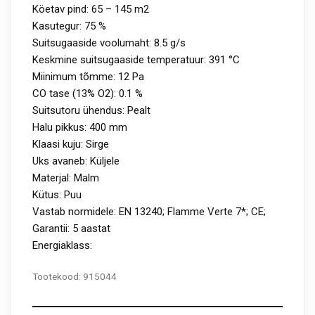
Köetav pind: 65 – 145 m2
Kasutegur: 75 %
Suitsugaaside voolumaht: 8.5 g/s
Keskmine suitsugaaside temperatuur: 391 °C
Miinimum tõmme: 12 Pa
CO tase (13% O2): 0.1 %
Suitsutoru ühendus: Pealt
Halu pikkus: 400 mm
Klaasi kuju: Sirge
Uks avaneb: Küljele
Materjal: Malm
Kütus: Puu
Vastab normidele: EN 13240; Flamme Verte 7*; CE;
Garantii: 5 aastat
Energiaklass:
Tootekood:
915044