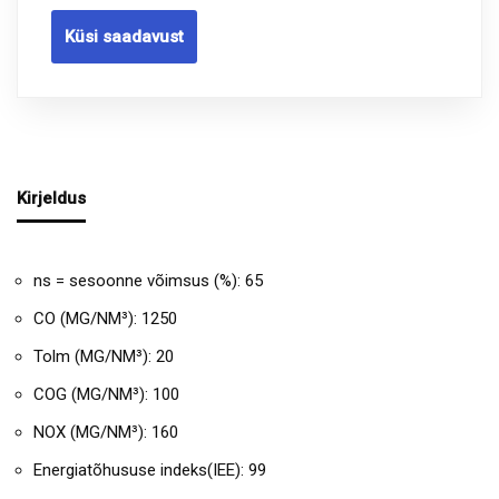
Küsi saadavust
Kirjeldus
ns = sesoonne võimsus (%): 65
CO (MG/NM³): 1250
Tolm (MG/NM³): 20
COG (MG/NM³): 100
NOX (MG/NM³): 160
Energiatõhususe indeks(IEE): 99