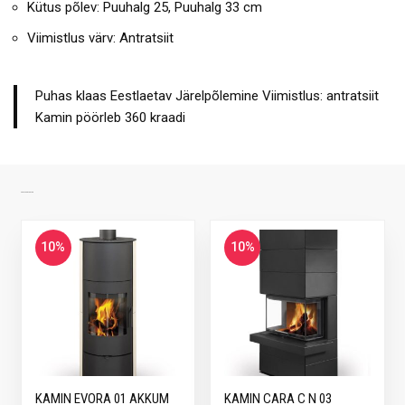
Kütus põlev: Puuhalg 25, Puuhalg 33 cm
Viimistlus värv: Antratsiit
Puhas klaas Eestlaetav Järelpõlemine Viimistlus: antratsiit
Kamin pöörleb 360 kraadi
SARNASED TOOTED
10%
10%
KAMIN EVORA 01 AKKUM
KAMIN CARA C N 03