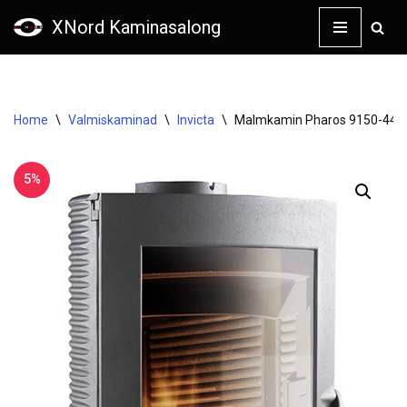
XNord Kaminasalong
Skip
to
content
Home
\
Valmiskaminad
\
Invicta
\
Malmkamin Pharos 9150-44 (
5%