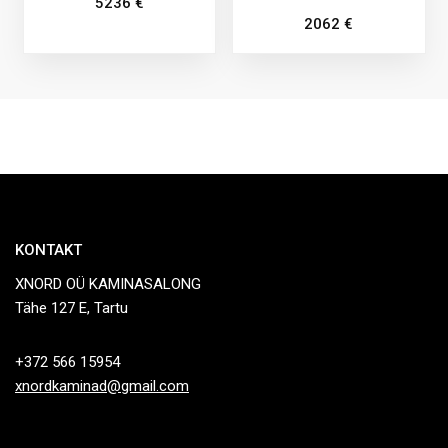
5236
€
2062
€
KONTAKT
XNORD OÜ KAMINASALONG
Tähe 127 E, Tartu
+372 566 15954
xnordkaminad@gmail.com