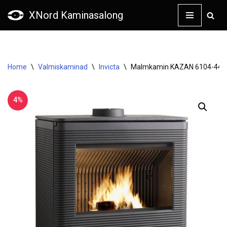
XNord Kaminasalong
Skip
to
content
Home
\
Valmiskaminad
\
Invicta
\
Malmkamin KAZAN 6104-44
4%