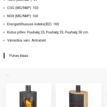
COG (MG/NM³): 103
NOX (MG/NM³): 160
Energiatõhususe indeks(IEE): 100
Kütus põlev: Puuhalg 25, Puuhalg 33, Puuhalg 50 cm
Viimistlus värv: Antratsiit
Puhas klaas
SARNASED TOOTED