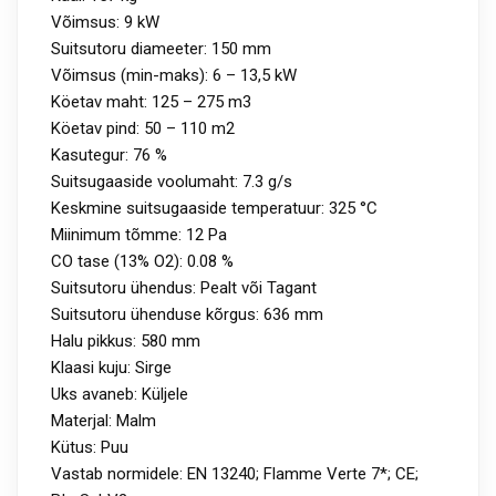
Võimsus: 9 kW
Suitsutoru diameeter: 150 mm
Võimsus (min-maks): 6 – 13,5 kW
Köetav maht: 125 – 275 m3
Köetav pind: 50 – 110 m2
Kasutegur: 76 %
Suitsugaaside voolumaht: 7.3 g/s
Keskmine suitsugaaside temperatuur: 325 °C
Miinimum tõmme: 12 Pa
CO tase (13% O2): 0.08 %
Suitsutoru ühendus: Pealt või Tagant
Suitsutoru ühenduse kõrgus: 636 mm
Halu pikkus: 580 mm
Klaasi kuju: Sirge
Uks avaneb: Küljele
Materjal: Malm
Kütus: Puu
Vastab normidele: EN 13240; Flamme Verte 7*; CE;