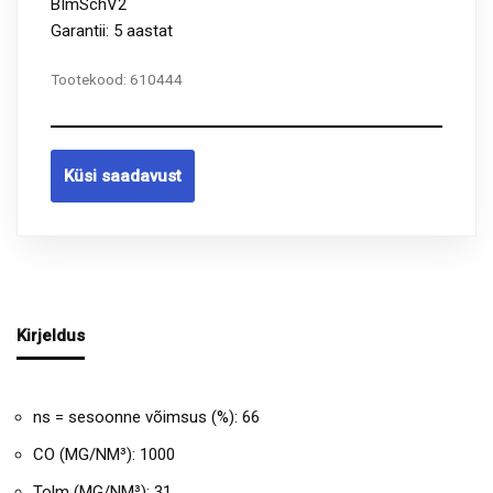
BImSchV2
Garantii: 5 aastat
Tootekood:
610444
Küsi saadavust
Kirjeldus
ns = sesoonne võimsus (%): 66
CO (MG/NM³): 1000
Tolm (MG/NM³): 31