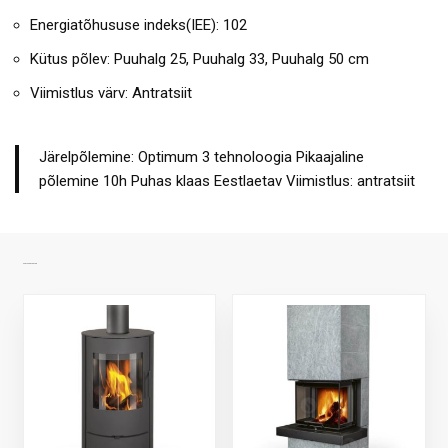
Energiatõhususe indeks(IEE): 102
Kütus põlev: Puuhalg 25, Puuhalg 33, Puuhalg 50 cm
Viimistlus värv: Antratsiit
Järelpõlemine: Optimum 3 tehnoloogia Pikaajaline
põlemine 10h Puhas klaas Eestlaetav Viimistlus: antratsiit
SARNASED TOOTED