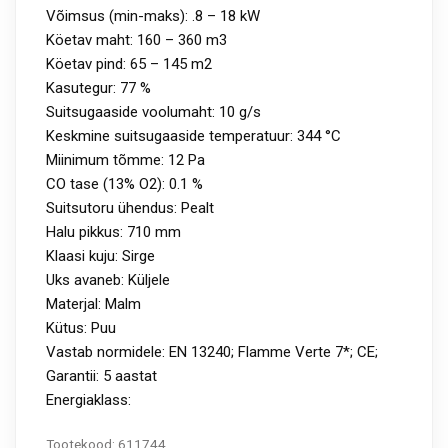
Võimsus (min-maks): .8 – 18 kW
Köetav maht: 160 – 360 m3
Köetav pind: 65 – 145 m2
Kasutegur: 77 %
Suitsugaaside voolumaht: 10 g/s
Keskmine suitsugaaside temperatuur: 344 °C
Miinimum tõmme: 12 Pa
CO tase (13% O2): 0.1 %
Suitsutoru ühendus: Pealt
Halu pikkus: 710 mm
Klaasi kuju: Sirge
Uks avaneb: Küljele
Materjal: Malm
Kütus: Puu
Vastab normidele: EN 13240; Flamme Verte 7*; CE;
Garantii: 5 aastat
Energiaklass:
Tootekood:
611744