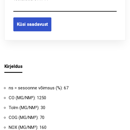
Küsi saadavust
Kirjeldus
ns = sesoonne võimsus (%): 67
CO (MG/NM³): 1250
Tolm (MG/NM³): 30
COG (MG/NM³): 70
NOX (MG/NM³): 160