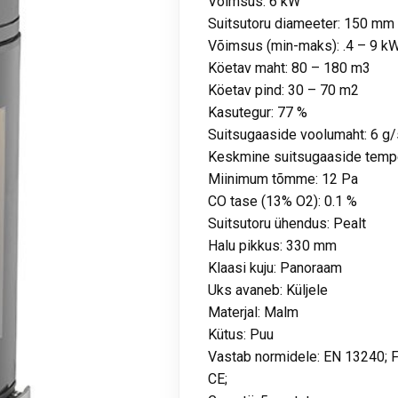
Võimsus: 6 kW
Suitsutoru diameeter: 150 mm
Võimsus (min-maks): .4 – 9 k
Köetav maht: 80 – 180 m3
Köetav pind: 30 – 70 m2
Kasutegur: 77 %
Suitsugaaside voolumaht: 6 g/
Keskmine suitsugaaside tempe
Miinimum tõmme: 12 Pa
CO tase (13% O2): 0.1 %
Suitsutoru ühendus: Pealt
Halu pikkus: 330 mm
Klaasi kuju: Panoraam
Uks avaneb: Küljele
Materjal: Malm
Kütus: Puu
Vastab normidele: EN 13240; F
CE;