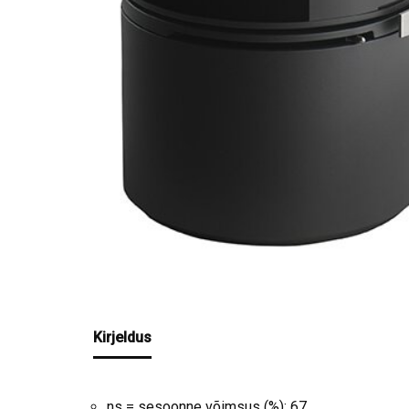
Kirjeldus
ns = sesoonne võimsus (%): 67