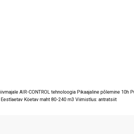
iivmajale AIR-CONTROL tehnoloogia Pikaajaline põlemine 10h Pu
Eestlaetav Köetav maht 80-240 m3 Viimistlus: antratsiit