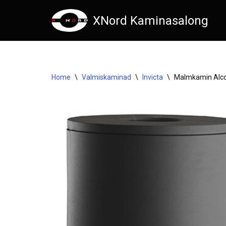
XNord Kaminasalong
Skip
to
content
Home
\
Valmiskaminad
\
Invicta
\
Malmkamin Alco