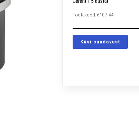
Garantii: 5 aastat
Tootekood:
6107-44
Küsi saadavust