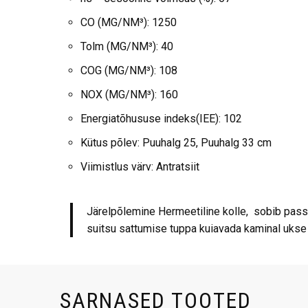
CO (MG/NM³): 1250
Tolm (MG/NM³): 40
COG (MG/NM³): 108
NOX (MG/NM³): 160
Energiatõhususe indeks(IEE): 102
Kütus põlev: Puuhalg 25, Puuhalg 33 cm
Viimistlus värv: Antratsiit
Järelpõlemine Hermeetiline kolle, sobib pass
suitsu sattumise tuppa kuiavada kaminal ukse 
SARNASED TOOTED