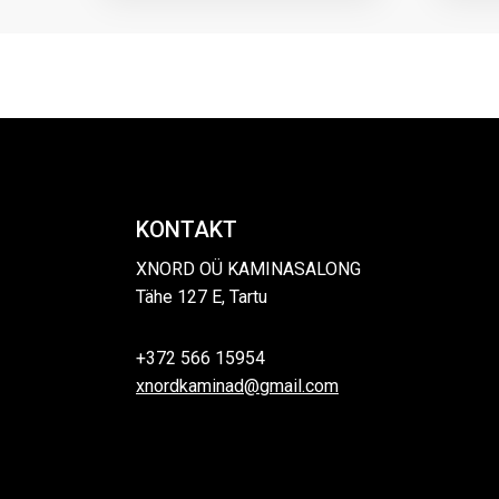
KONTAKT
XNORD OÜ KAMINASALONG
Tähe 127 E, Tartu
+372 566 15954
xnordkaminad@gmail.com