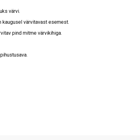
uks värvi.
m kaugusel värvitavast esemest.
rvitav pind mitme värvikihiga.
 pihustusava.