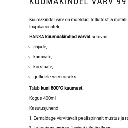
KUUMAKINDEL VÄRV 99
Kuumakindel värv on mõeldud: tellistest ja metallis
tüüpikaminatele.
HANSA
kuumuskindlad värvid
sobivad:
ahjude,
kaminate,
korstnate,
grillidele värvimiseks.
Talub
kuni 800°C kuumust.
Kogus 400ml
Kasutusjuhend
Eemaldage värvitavalt pealispinnalt mustus ja r