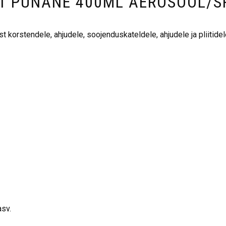
1 PUNANE 400ML AEROSOOL/S
t korstendele, ahjudele, soojenduskateldele, ahjudele ja pliitidel
asv.