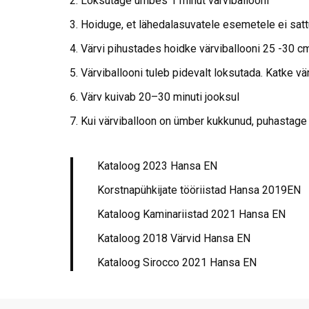
Loksutage umbes 1 minut värviballooni
Hoiduge, et lähedalasuvatele esemetele ei satt
Värvi pihustades hoidke värviballooni 25 -30 c
Värviballooni tuleb pidevalt loksutada. Katke vä
Värv kuivab 20–30 minuti jooksul
Kui värviballoon on ümber kukkunud, puhastage
Kataloog 2023 Hansa EN
Korstnapühkijate tööriistad Hansa 2019EN
Kataloog Kaminariistad 2021 Hansa EN
Kataloog 2018 Värvid Hansa EN
Kataloog Sirocco 2021 Hansa EN