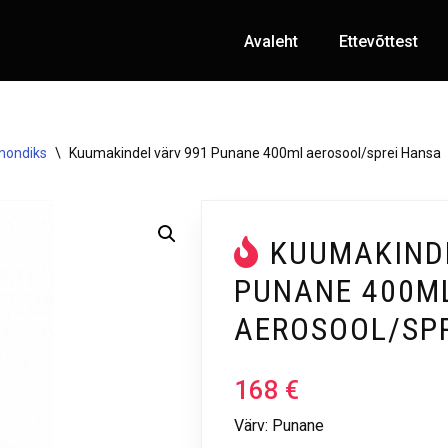
Avaleht
Ettevõttest
mondiks
\
Kuumakindel värv 991 Punane 400ml aerosool/sprei Hansa
KUUMAKIND
PUNANE 400M
AEROSOOL/SP
168
€
Värv: Punane