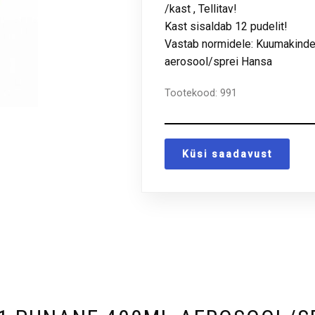
/kast , Tellitav!
Kast sisaldab 12 pudelit!
Vastab normidele: Kuumakinde
aerosool/sprei Hansa
Tootekood:
991
Küsi saadavust