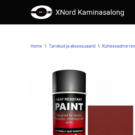
XNord Kaminasalong
Skip
to
content
Home
\
Tarvikud ja aksessuaarid
\
Kütteseadme re