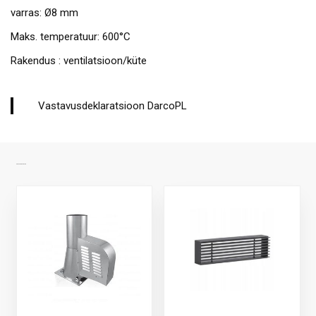
varras: Ø8 mm
Maks. temperatuur: 600°C
Rakendus : ventilatsioon/küte
Vastavusdeklaratsioon DarcoPL
SARNASED TOOTED