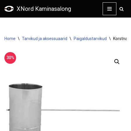
XNord Kaminasalong
Skip
to
content
Home
\
Tarvikud ja aksessuaarid
\
Paigaldustarvikud
\
Korstnas
30%